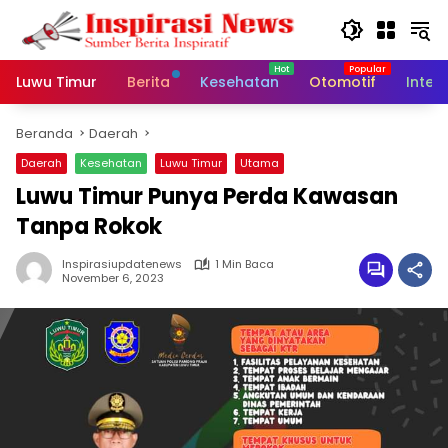
Langsung
ke
konten
Luwu Timur
Berita
Kesehatan
Otomotif
Inter
Beranda
Daerah
Daerah
Kesehatan
Luwu Timur
Utama
Luwu Timur Punya Perda Kawasan
Tanpa Rokok
Inspirasiupdatenews
1 Min Baca
November 6, 2023