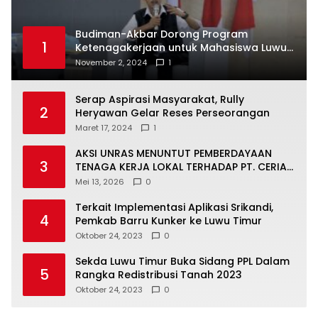
Budiman-Akbar Dorong Program
1
Ketenagakerjaan untuk Mahasiswa Luwu
Timur, Juru Bicara: Ini Peluang Nyata bagi
November 2, 2024
1
Generasi Muda
Serap Aspirasi Masyarakat, Rully
2
Heryawan Gelar Reses Perseorangan
Maret 17, 2024
1
AKSI UNRAS MENUNTUT PEMBERDAYAAN
3
TENAGA KERJA LOKAL TERHADAP PT. CERIA
NUGRAHA LESTARI
Mei 13, 2026
0
Terkait Implementasi Aplikasi Srikandi,
4
Pemkab Barru Kunker ke Luwu Timur
Oktober 24, 2023
0
Sekda Luwu Timur Buka Sidang PPL Dalam
5
Rangka Redistribusi Tanah 2023
Oktober 24, 2023
0