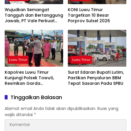
Wujudkan Semangat
KONI Luwu Timur
Tangguh dan Bertanggung
Targetkan 10 Besar
Jawab, PT Vale Perkuat
Porprov Sulsel 2026
Ekosistem Informasi Publik
yang Kredibel
Luwu Timur
Luwu Timur
Kapolres Luwu Timur
Surat Edaran Bupati Lutim,
Kunjungi Polsek Towuti,
Pastikan Penyaluran BBM
Resmikan Garda
Tepat Sasaran Pada SPBU
Kamtibmas dan Posko di
Desa Timampu
Tinggalkan Balasan
Alamat email Anda tidak akan dipublikasikan.
Ruas yang
wajib ditandai
*