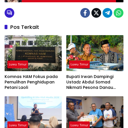
Pos Terkait
Luwu Timur
Luwu Timur
Komnas HAM Fokus pada
Bupati Irwan Dampingi
Pemulihan Penghidupan
Ustadz Abdul Somad
Petani Laoli
Nikmati Pesona Danau
Matano
Luwu Timur
Luwu Timur