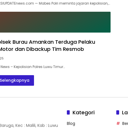
ASIUPDATEnews.com — Mabes Polri meminta jajaran kepolisian,…
olsek Burau Amankan Terduga Pelaku
 Motor dan Dibackup Tim Resmob
025
 News – Kepolisian Polres Luwu Timur…
Selengkapnya
Kategori
La
Blog
Ber
ruga, Kec : Malili, Kab : Luwu