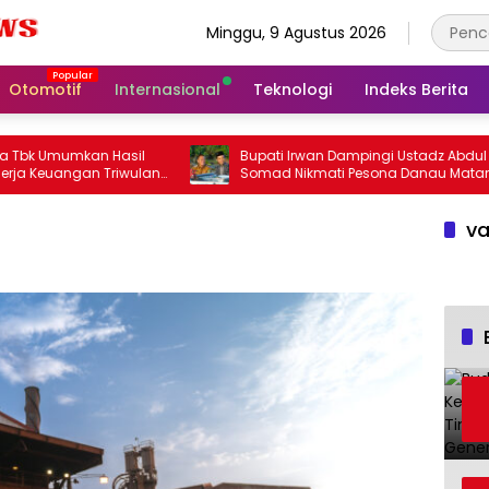
Minggu, 9 Agustus 2026
Otomotif
Internasional
Teknologi
Indeks Berita
mumkan Hasil
Bupati Irwan Dampingi Ustadz Abdul
angan Triwulan
Somad Nikmati Pesona Danau Matano
va