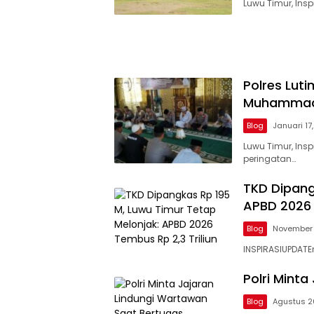
Luwu Timur, Ins
Polres Luti
Muhammad 
Blog
Januari 17
Luwu Timur, Ins
peringatan…
TKD Dipang
APBD 2026 
Blog
November 
INSPIRASIUPDAT
Polri Mint
Blog
Agustus 2