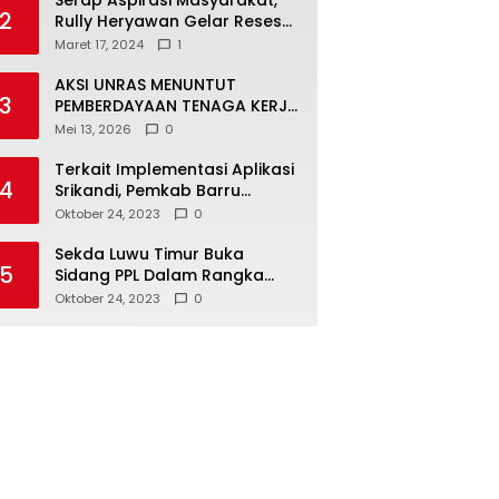
Serap Aspirasi Masyarakat,
2
Rully Heryawan Gelar Reses
Perseorangan
Maret 17, 2024
1
AKSI UNRAS MENUNTUT
3
PEMBERDAYAAN TENAGA KERJA
LOKAL TERHADAP PT. CERIA
Mei 13, 2026
0
NUGRAHA LESTARI
Terkait Implementasi Aplikasi
4
Srikandi, Pemkab Barru
Kunker ke Luwu Timur
Oktober 24, 2023
0
Sekda Luwu Timur Buka
5
Sidang PPL Dalam Rangka
Redistribusi Tanah 2023
Oktober 24, 2023
0