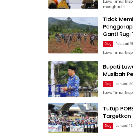
Luwu Timur, In
menghadiri…
Tidak Memil
Penggarap
Ganti Rugi
Blog
Februari 1
Luwu Timur, Ins
Bupati Luw
Musibah P
Blog
Januari 2
Luwu Timur, Ins
Tutup PORS
Targetkan 
Blog
Januari 19