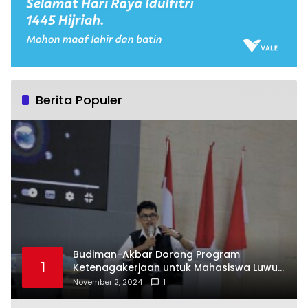
Berita Populer
Budiman-Akbar Dorong Program
1
Ketenagakerjaan untuk Mahasiswa Luwu
Timur, Juru Bicara: Ini Peluang Nyata bagi
November 2, 2024
1
Generasi Muda