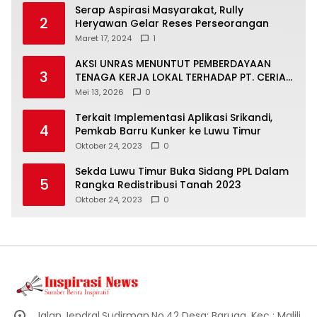
Serap Aspirasi Masyarakat, Rully
2
Heryawan Gelar Reses Perseorangan
Maret 17, 2024
1
AKSI UNRAS MENUNTUT PEMBERDAYAAN
3
TENAGA KERJA LOKAL TERHADAP PT. CERIA
NUGRAHA LESTARI
Mei 13, 2026
0
Terkait Implementasi Aplikasi Srikandi,
4
Pemkab Barru Kunker ke Luwu Timur
Oktober 24, 2023
0
Sekda Luwu Timur Buka Sidang PPL Dalam
5
Rangka Redistribusi Tanah 2023
Oktober 24, 2023
0
Jalan.Jendral.Sudirman.No.42 Desa: Baruga, Kec : Malili,