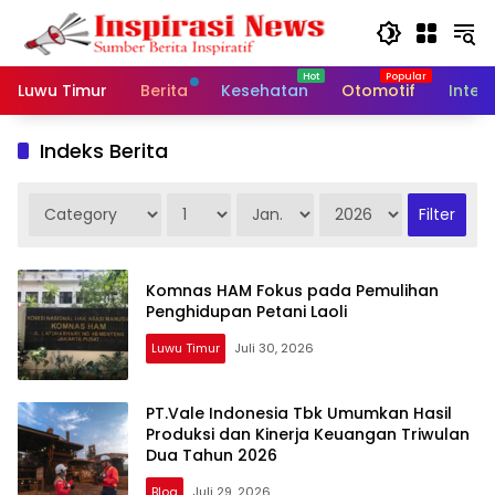
Langsung
ke
konten
Luwu Timur
Berita
Kesehatan
Otomotif
Inter
Indeks Berita
Komnas HAM Fokus pada Pemulihan
Penghidupan Petani Laoli
Luwu Timur
Juli 30, 2026
PT.Vale Indonesia Tbk Umumkan Hasil
Produksi dan Kinerja Keuangan Triwulan
Dua Tahun 2026
Blog
Juli 29, 2026