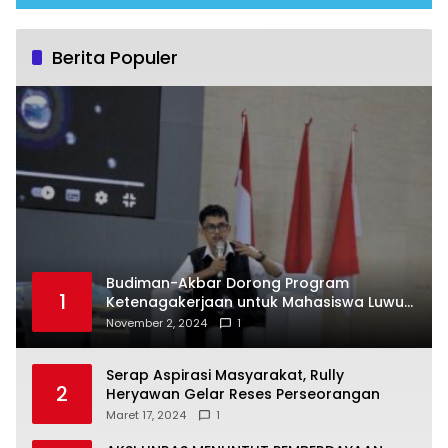
Berita Populer
Budiman-Akbar Dorong Program
1
Ketenagakerjaan untuk Mahasiswa Luwu
Timur, Juru Bicara: Ini Peluang Nyata bagi
November 2, 2024
1
Generasi Muda
Serap Aspirasi Masyarakat, Rully
2
Heryawan Gelar Reses Perseorangan
Maret 17, 2024
1