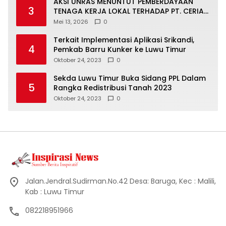
AKSI UNRAS MENUNTUT PEMBERDAYAAN
3
TENAGA KERJA LOKAL TERHADAP PT. CERIA
NUGRAHA LESTARI
Mei 13, 2026
0
Terkait Implementasi Aplikasi Srikandi,
4
Pemkab Barru Kunker ke Luwu Timur
Oktober 24, 2023
0
Sekda Luwu Timur Buka Sidang PPL Dalam
5
Rangka Redistribusi Tanah 2023
Oktober 24, 2023
0
Jalan.Jendral.Sudirman.No.42 Desa: Baruga, Kec : Malili,
Kab : Luwu Timur
082218951966