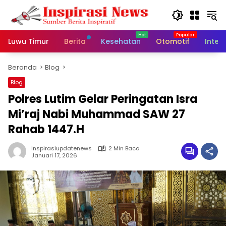
Langsung
ke
konten
Luwu Timur
Berita
Kesehatan
Otomotif
Inter
Beranda
Blog
Blog
Polres Lutim Gelar Peringatan Isra
Mi’raj Nabi Muhammad SAW 27
Rahab 1447.H
Inspirasiupdatenews
2 Min Baca
Januari 17, 2026