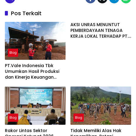
Pos Terkait
AKSI UNRAS MENUNTUT
PEMBERDAYAAN TENAGA
KERJA LOKAL TERHADAP PT.
CERIA NUGRAHA LESTARI
Blog
PT.Vale Indonesia Tbk
Umumkan Hasil Produksi
dan Kinerja Keuangan
Triwulan Dua Tahun 2026
Blog
Blog
Rakor Lintas Sektor
Tidak Memiliki Alas Hak