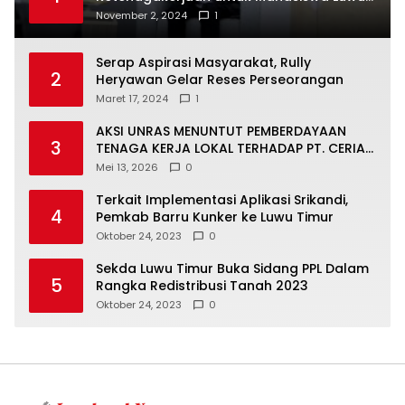
Timur, Juru Bicara: Ini Peluang Nyata bagi
November 2, 2024
1
Generasi Muda
Serap Aspirasi Masyarakat, Rully
2
Heryawan Gelar Reses Perseorangan
Maret 17, 2024
1
AKSI UNRAS MENUNTUT PEMBERDAYAAN
3
TENAGA KERJA LOKAL TERHADAP PT. CERIA
NUGRAHA LESTARI
Mei 13, 2026
0
Terkait Implementasi Aplikasi Srikandi,
4
Pemkab Barru Kunker ke Luwu Timur
Oktober 24, 2023
0
Sekda Luwu Timur Buka Sidang PPL Dalam
5
Rangka Redistribusi Tanah 2023
Oktober 24, 2023
0