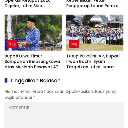
Operasi Ketupat 2026
Kepemilikan, Petani
Digelar, Lutim Siap
Penggarap Lahan Pemkab
Amankan Arus Mudik
Lutim Tidak Dapatkan
Lebaran
Ganti Rugi Tanah
Blog
Blog
Bupati Luwu Timur
Tutup PORSENIJAR, Bupati
Sampaikan Belasungkawa
Irwan Bachri Syam
atas Musibah Pesawat ATR
Targetkan Lutim Juara
42-500
Umum di Provinsi
Tinggalkan Balasan
Alamat email Anda tidak akan dipublikasikan.
Ruas yang
wajib ditandai
*