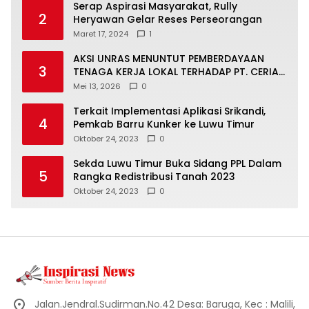
Serap Aspirasi Masyarakat, Rully
2
Heryawan Gelar Reses Perseorangan
Maret 17, 2024
1
AKSI UNRAS MENUNTUT PEMBERDAYAAN
3
TENAGA KERJA LOKAL TERHADAP PT. CERIA
NUGRAHA LESTARI
Mei 13, 2026
0
Terkait Implementasi Aplikasi Srikandi,
4
Pemkab Barru Kunker ke Luwu Timur
Oktober 24, 2023
0
Sekda Luwu Timur Buka Sidang PPL Dalam
5
Rangka Redistribusi Tanah 2023
Oktober 24, 2023
0
Jalan.Jendral.Sudirman.No.42 Desa: Baruga, Kec : Malili,