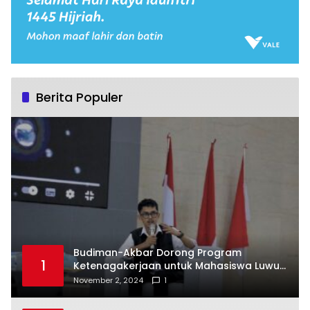
Berita Populer
Budiman-Akbar Dorong Program
1
Ketenagakerjaan untuk Mahasiswa Luwu
Timur, Juru Bicara: Ini Peluang Nyata bagi
November 2, 2024
1
Generasi Muda