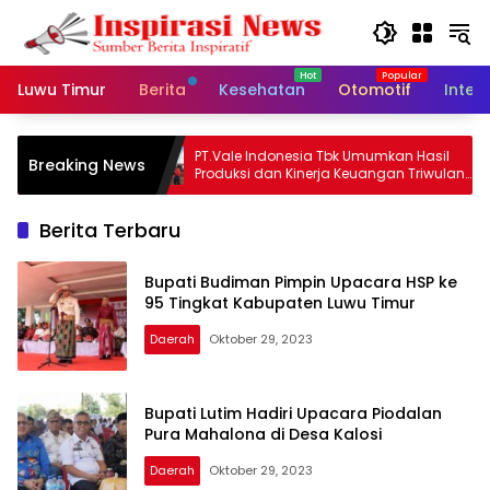
Langsung
ke
konten
Luwu Timur
Berita
Kesehatan
Otomotif
Inter
ulihan
PT.Vale Indonesia Tbk Umumkan Hasil
Breaking News
Produksi dan Kinerja Keuangan Triwulan
Dua Tahun 2026
Berita Terbaru
Bupati Budiman Pimpin Upacara HSP ke
95 Tingkat Kabupaten Luwu Timur
Daerah
Oktober 29, 2023
Bupati Lutim Hadiri Upacara Piodalan
Pura Mahalona di Desa Kalosi
Daerah
Oktober 29, 2023