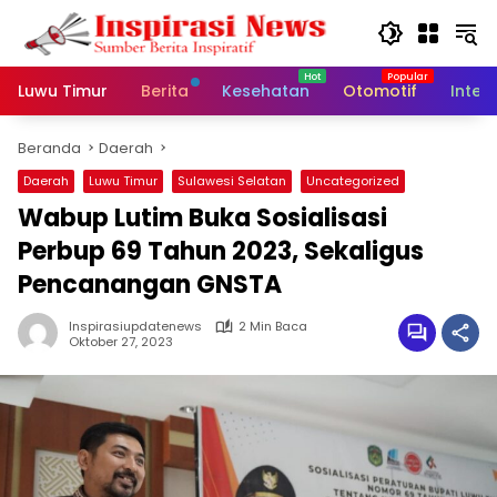
Langsung
ke
konten
Luwu Timur
Berita
Kesehatan
Otomotif
Inter
Beranda
Daerah
Daerah
Luwu Timur
Sulawesi Selatan
Uncategorized
Wabup Lutim Buka Sosialisasi
Perbup 69 Tahun 2023, Sekaligus
Pencanangan GNSTA
Inspirasiupdatenews
2 Min Baca
Oktober 27, 2023