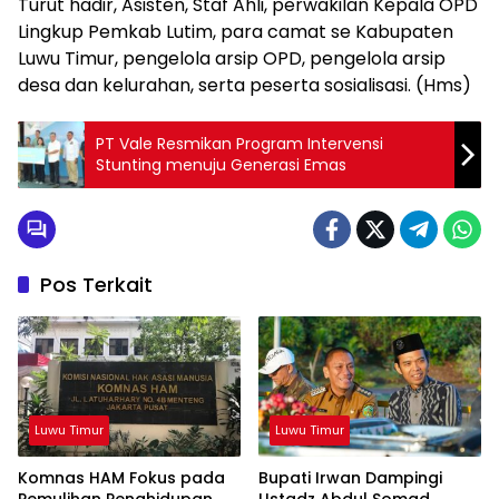
Turut hadir, Asisten, Staf Ahli, perwakilan Kepala OPD
Lingkup Pemkab Lutim, para camat se Kabupaten
Luwu Timur, pengelola arsip OPD, pengelola arsip
desa dan kelurahan, serta peserta sosialisasi. (Hms)
PT Vale Resmikan Program Intervensi
Stunting menuju Generasi Emas
Pos Terkait
Luwu Timur
Luwu Timur
Komnas HAM Fokus pada
Bupati Irwan Dampingi
Pemulihan Penghidupan
Ustadz Abdul Somad