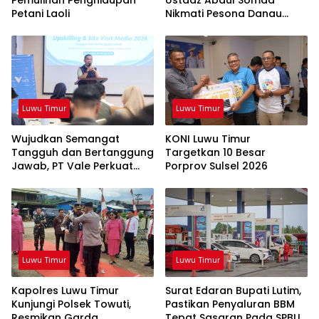
Petani Laoli
Nikmati Pesona Danau
Matano
Luwu Timur
Luwu Timur
Wujudkan Semangat
KONI Luwu Timur
Tangguh dan Bertanggung
Targetkan 10 Besar
Jawab, PT Vale Perkuat
Porprov Sulsel 2026
Ekosistem Informasi Publik
yang Kredibel
Luwu Timur
Luwu Timur
Kapolres Luwu Timur
Surat Edaran Bupati Lutim,
Kunjungi Polsek Towuti,
Pastikan Penyaluran BBM
Resmikan Garda
Tepat Sasaran Pada SPBU