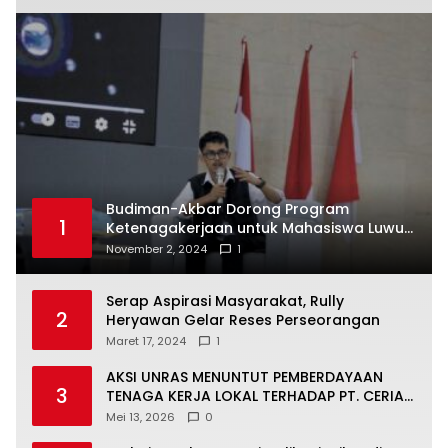
Budiman-Akbar Dorong Program
1
Ketenagakerjaan untuk Mahasiswa Luwu
Timur, Juru Bicara: Ini Peluang Nyata bagi
November 2, 2024
1
Generasi Muda
Serap Aspirasi Masyarakat, Rully
2
Heryawan Gelar Reses Perseorangan
Maret 17, 2024
1
AKSI UNRAS MENUNTUT PEMBERDAYAAN
3
TENAGA KERJA LOKAL TERHADAP PT. CERIA
NUGRAHA LESTARI
Mei 13, 2026
0