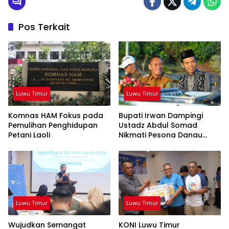
Pos Terkait
Luwu Timur
Luwu Timur
Komnas HAM Fokus pada
Bupati Irwan Dampingi
Pemulihan Penghidupan
Ustadz Abdul Somad
Petani Laoli
Nikmati Pesona Danau
Matano
Luwu Timur
Luwu Timur
Wujudkan Semangat
KONI Luwu Timur