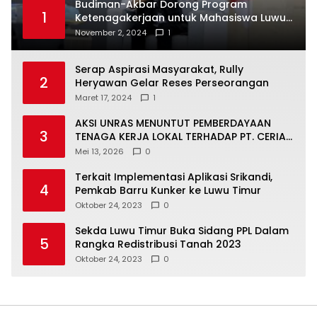
Budiman-Akbar Dorong Program
1
Ketenagakerjaan untuk Mahasiswa Luwu
Timur, Juru Bicara: Ini Peluang Nyata bagi
November 2, 2024
1
Generasi Muda
Serap Aspirasi Masyarakat, Rully
2
Heryawan Gelar Reses Perseorangan
Maret 17, 2024
1
AKSI UNRAS MENUNTUT PEMBERDAYAAN
3
TENAGA KERJA LOKAL TERHADAP PT. CERIA
NUGRAHA LESTARI
Mei 13, 2026
0
Terkait Implementasi Aplikasi Srikandi,
4
Pemkab Barru Kunker ke Luwu Timur
Oktober 24, 2023
0
Sekda Luwu Timur Buka Sidang PPL Dalam
5
Rangka Redistribusi Tanah 2023
Oktober 24, 2023
0