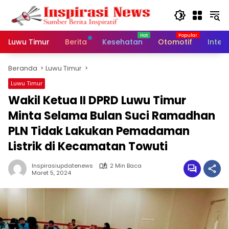
Langsung
ke
konten
Luwu Timur
Berita
Kesehatan
Otomotif
Inter
Beranda
Luwu Timur
Luwu Timur
Wakil Ketua II DPRD Luwu Timur
Minta Selama Bulan Suci Ramadhan
PLN Tidak Lakukan Pemadaman
Listrik di Kecamatan Towuti
Inspirasiupdatenews
2 Min Baca
Maret 5, 2024