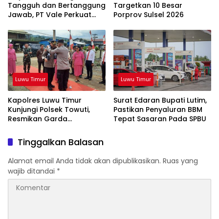
Tangguh dan Bertanggung
Targetkan 10 Besar
Jawab, PT Vale Perkuat
Porprov Sulsel 2026
Ekosistem Informasi Publik
yang Kredibel
Luwu Timur
Luwu Timur
Kapolres Luwu Timur
Surat Edaran Bupati Lutim,
Kunjungi Polsek Towuti,
Pastikan Penyaluran BBM
Resmikan Garda
Tepat Sasaran Pada SPBU
Kamtibmas dan Posko di
Desa Timampu
Tinggalkan Balasan
Alamat email Anda tidak akan dipublikasikan.
Ruas yang
wajib ditandai
*