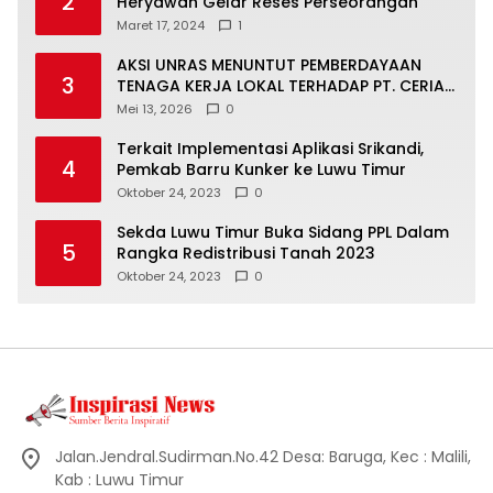
2
Heryawan Gelar Reses Perseorangan
Maret 17, 2024
1
AKSI UNRAS MENUNTUT PEMBERDAYAAN
3
TENAGA KERJA LOKAL TERHADAP PT. CERIA
NUGRAHA LESTARI
Mei 13, 2026
0
Terkait Implementasi Aplikasi Srikandi,
4
Pemkab Barru Kunker ke Luwu Timur
Oktober 24, 2023
0
Sekda Luwu Timur Buka Sidang PPL Dalam
5
Rangka Redistribusi Tanah 2023
Oktober 24, 2023
0
Jalan.Jendral.Sudirman.No.42 Desa: Baruga, Kec : Malili,
Kab : Luwu Timur