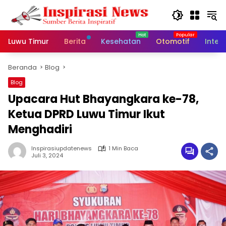
Langsung
ke
konten
Luwu Timur
Berita
Kesehatan
Otomotif
Inter
Beranda
Blog
Blog
Upacara Hut Bhayangkara ke-78,
Ketua DPRD Luwu Timur Ikut
Menghadiri
Inspirasiupdatenews
1 Min Baca
Juli 3, 2024