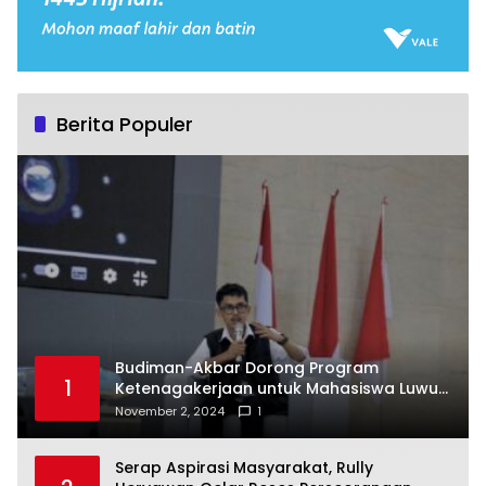
Berita Populer
Budiman-Akbar Dorong Program
1
Ketenagakerjaan untuk Mahasiswa Luwu
Timur, Juru Bicara: Ini Peluang Nyata bagi
November 2, 2024
1
Generasi Muda
Serap Aspirasi Masyarakat, Rully