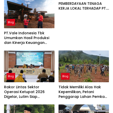
PEMBERDAYAAN TENAGA
KERJA LOKAL TERHADAP PT.
CERIA NUGRAHA LESTARI
Blog
PT.Vale Indonesia Tbk
Umumkan Hasil Produksi
dan Kinerja Keuangan
Triwulan Dua Tahun 2026
Blog
Blog
Rakor Lintas Sektor
Tidak Memiliki Alas Hak
Operasi Ketupat 2026
Kepemilikan, Petani
Digelar, Lutim Siap
Penggarap Lahan Pemkab
Amankan Arus Mudik
Lutim Tidak Dapatkan
Lebaran
Ganti Rugi Tanah