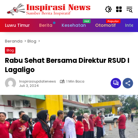
Langsung
ke
konten
Luwu Timur
Berita
Kesehatan
Otomotif
Inter
Beranda
Blog
Blog
Rabu Sehat Bersama Direktur RSUD I
Lagaligo
Inspirasiupdatenews
1 Min Baca
Juli 3, 2024