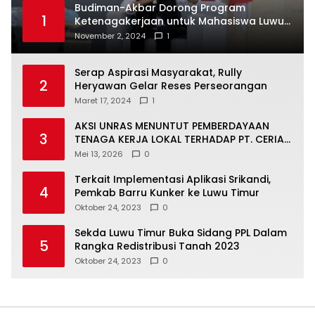
Budiman-Akbar Dorong Program
1
Ketenagakerjaan untuk Mahasiswa Luwu
Timur, Juru Bicara: Ini Peluang Nyata bagi
November 2, 2024
1
Generasi Muda
Serap Aspirasi Masyarakat, Rully
2
Heryawan Gelar Reses Perseorangan
Maret 17, 2024
1
AKSI UNRAS MENUNTUT PEMBERDAYAAN
3
TENAGA KERJA LOKAL TERHADAP PT. CERIA
NUGRAHA LESTARI
Mei 13, 2026
0
Terkait Implementasi Aplikasi Srikandi,
4
Pemkab Barru Kunker ke Luwu Timur
Oktober 24, 2023
0
Sekda Luwu Timur Buka Sidang PPL Dalam
5
Rangka Redistribusi Tanah 2023
Oktober 24, 2023
0