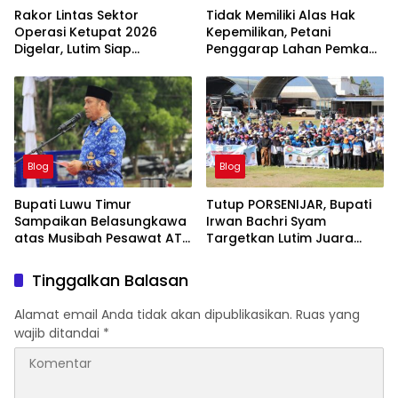
Rakor Lintas Sektor
Tidak Memiliki Alas Hak
Operasi Ketupat 2026
Kepemilikan, Petani
Digelar, Lutim Siap
Penggarap Lahan Pemkab
Amankan Arus Mudik
Lutim Tidak Dapatkan
Lebaran
Ganti Rugi Tanah
Blog
Blog
Bupati Luwu Timur
Tutup PORSENIJAR, Bupati
Sampaikan Belasungkawa
Irwan Bachri Syam
atas Musibah Pesawat ATR
Targetkan Lutim Juara
42-500
Umum di Provinsi
Tinggalkan Balasan
Alamat email Anda tidak akan dipublikasikan.
Ruas yang
wajib ditandai
*