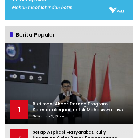
Berita Populer
Budiman-Akbar Dorong Program
1
Ketenagakerjaan untuk Mahasiswa Luwu
Timur, Juru Bicara: Ini Peluang Nyata bagi
November 2, 2024
1
Generasi Muda
Serap Aspirasi Masyarakat, Rully