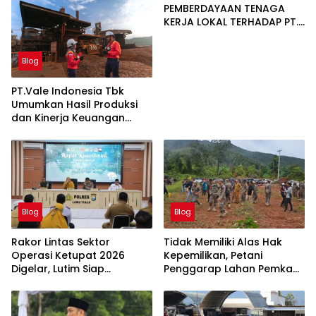
PEMBERDAYAAN TENAGA
KERJA LOKAL TERHADAP PT.
CERIA NUGRAHA LESTARI
Blog
PT.Vale Indonesia Tbk
Umumkan Hasil Produksi
dan Kinerja Keuangan
Triwulan Dua Tahun 2026
Blog
Blog
Rakor Lintas Sektor
Tidak Memiliki Alas Hak
Operasi Ketupat 2026
Kepemilikan, Petani
Digelar, Lutim Siap
Penggarap Lahan Pemkab
Amankan Arus Mudik
Lutim Tidak Dapatkan
Lebaran
Ganti Rugi Tanah