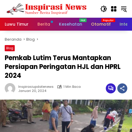
Langsung
ke
konten
Luwu Timur
Berita
Kesehatan
Otomotif
Inter
Beranda
Blog
Blog
Pemkab Lutim Terus Mantapkan
Persiapan Peringatan HJL dan HPRL
2024
Inspirasiupdatenews
1 Min Baca
Januari 20, 2024