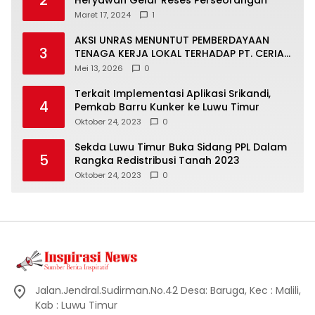
2
Heryawan Gelar Reses Perseorangan
Maret 17, 2024
1
AKSI UNRAS MENUNTUT PEMBERDAYAAN
3
TENAGA KERJA LOKAL TERHADAP PT. CERIA
NUGRAHA LESTARI
Mei 13, 2026
0
Terkait Implementasi Aplikasi Srikandi,
4
Pemkab Barru Kunker ke Luwu Timur
Oktober 24, 2023
0
Sekda Luwu Timur Buka Sidang PPL Dalam
5
Rangka Redistribusi Tanah 2023
Oktober 24, 2023
0
Jalan.Jendral.Sudirman.No.42 Desa: Baruga, Kec : Malili,
Kab : Luwu Timur