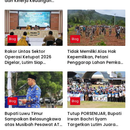
dan Kinerja Keuangan
Triwulan Dua Tahun 2026
Blog
Blog
Rakor Lintas Sektor
Tidak Memiliki Alas Hak
Operasi Ketupat 2026
Kepemilikan, Petani
Digelar, Lutim Siap
Penggarap Lahan Pemkab
Amankan Arus Mudik
Lutim Tidak Dapatkan
Lebaran
Ganti Rugi Tanah
Blog
Blog
Bupati Luwu Timur
Tutup PORSENIJAR, Bupati
Sampaikan Belasungkawa
Irwan Bachri Syam
atas Musibah Pesawat ATR
Targetkan Lutim Juara