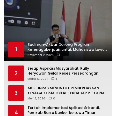
Budiman-Akbar Dorong Program
1
Ketenagakerjaan untuk Mahasiswa Luwu
Timur, Juru Bicara: Ini Peluang Nyata bagi
November 2, 2024
1
Generasi Muda
Serap Aspirasi Masyarakat, Rully
2
Heryawan Gelar Reses Perseorangan
Maret 17, 2024
1
AKSI UNRAS MENUNTUT PEMBERDAYAAN
3
TENAGA KERJA LOKAL TERHADAP PT. CERIA
NUGRAHA LESTARI
Mei 13, 2026
0
Terkait Implementasi Aplikasi Srikandi,
4
Pemkab Barru Kunker ke Luwu Timur