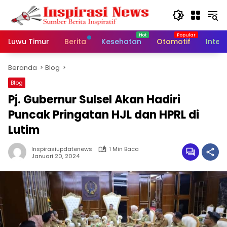
Langsung
ke
konten
Luwu Timur
Berita
Kesehatan
Otomotif
Inter
Beranda
Blog
Blog
Pj. Gubernur Sulsel Akan Hadiri
Puncak Pringatan HJL dan HPRL di
Lutim
Inspirasiupdatenews
1 Min Baca
Januari 20, 2024