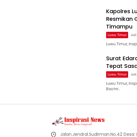
Kapolres L
Resmikan 
Timampu
Luwu Timur
Jul
Luwu Timur, Ins
Surat Edar
Tepat Sas
Luwu Timur
Jul
Luwu Timur, Ins
Bachri…
Jalan.Jendral.Sudirman.No.42 Desa: Ba