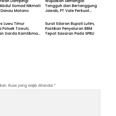
Irwan Dampingi
Wujudkan Semangat
 Abdul Somad Nikmati
Tangguh dan Bertanggung
 Danau Matano
Jawab, PT Vale Perkuat
imur
Luwu Timur
Ekosistem Informasi Publik
yang Kredibel
s Luwu Timur
Surat Edaran Bupati Lutim,
i Polsek Towuti,
Pastikan Penyaluran BBM
an Garda Kamtibmas
Tepat Sasaran Pada SPBU
sko di Desa Timampu
kan.
Ruas yang wajib ditandai
*