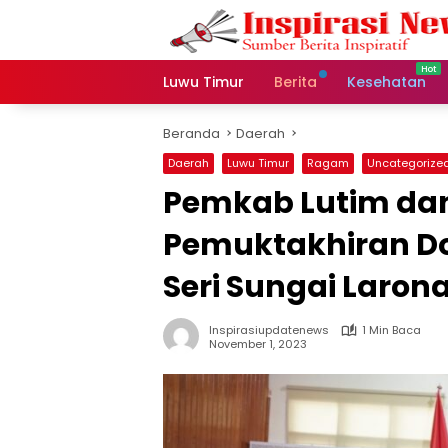
Langsung
ke
konten
Luwu Timur
Berita
Kesehatan
Beranda
Daerah
Daerah
Luwu Timur
Ragam
Uncategorize
Pemkab Lutim dan 
Pemuktakhiran D
Seri Sungai Larona
Inspirasiupdatenews
1 Min Baca
November 1, 2023