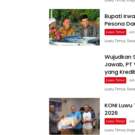
Luwu Timur, ins
Bupati Irw
Pesona Da
Luwu Timur
Jul
Luwu Timur, Swa
Wujudkan 
Jawab, PT 
yang Kredi
Luwu Timur
Jul
Luwu Timur, Swa
KONI Luwu 
2026
Luwu Timur
Juli
Luwu Timur, Ins