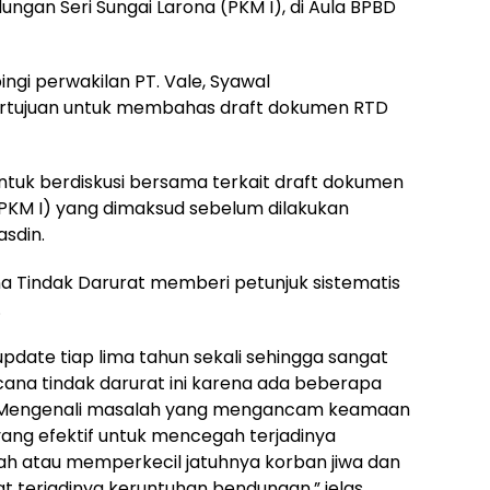
ngan Seri Sungai Larona (PKM I), di Aula BPBD
ingi perwakilan PT. Vale, Syawal
rtujuan untuk membahas draft dokumen RTD
ni untuk berdiskusi bersama terkait draft dokumen
(PKM I) yang dimaksud sebelum dilakukan
asdin.
 Tindak Darurat memberi petunjuk sistematis
.
pdate tiap lima tahun sekali sehingga sangat
ncana tindak darurat ini karena ada beberapa
tu. Mengenali masalah yang mengancam keamaan
ng efektif untuk mencegah terjadinya
h atau memperkecil jatuhnya korban jiwa dan
t terjadinya keruntuhan bendungan,” jelas