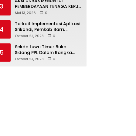
AKSI UNRAS MENUNTUT
3
PEMBERDAYAAN TENAGA KERJA
LOKAL TERHADAP PT. CERIA
Mei 13, 2026
0
NUGRAHA LESTARI
Terkait Implementasi Aplikasi
4
Srikandi, Pemkab Barru
Kunker ke Luwu Timur
Oktober 24, 2023
0
Sekda Luwu Timur Buka
5
Sidang PPL Dalam Rangka
Redistribusi Tanah 2023
Oktober 24, 2023
0