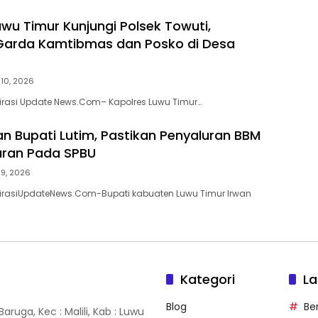
uwu Timur Kunjungi Polsek Towuti,
Garda Kamtibmas dan Posko di Desa
i 10, 2026
pirasi Update News.Com– Kapolres Luwu Timur…
an Bupati Lutim, Pastikan Penyaluran BBM
aran Pada SPBU
i 9, 2026
pirasiUpdateNews.Com-Bupati kabuaten Luwu Timur Irwan
Kategori
La
Blog
Ber
ruga, Kec : Malili, Kab : Luwu