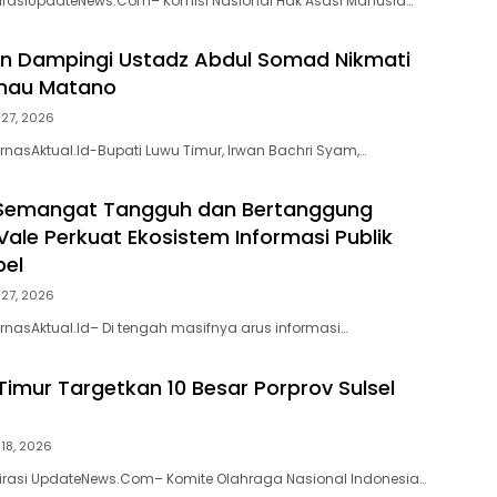
pirasiUpdateNews.Com– Komisi Nasional Hak Asasi Manusia…
an Dampingi Ustadz Abdul Somad Nikmati
nau Matano
i 27, 2026
rnasAktual.Id-Bupati Luwu Timur, Irwan Bachri Syam,…
Semangat Tangguh dan Bertanggung
Vale Perkuat Ekosistem Informasi Publik
bel
i 27, 2026
rnasAktual.Id– Di tengah masifnya arus informasi…
Timur Targetkan 10 Besar Porprov Sulsel
 18, 2026
pirasi UpdateNews.Com– Komite Olahraga Nasional Indonesia…