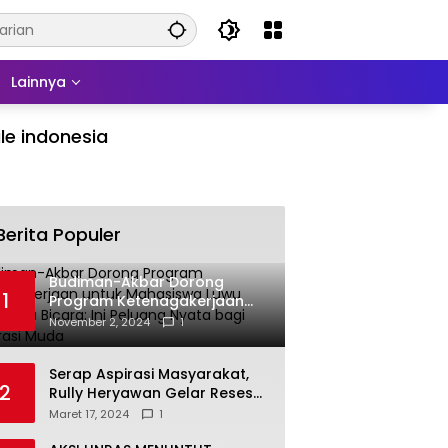
Lainnya
le indonesia
Berita Populer
Budiman-Akbar Dorong
1
Program Ketenagakerjaan
untuk Mahasiswa Luwu Timur,
November 2, 2024
1
Juru Bicara: Ini Peluang Nyata
bagi Generasi Muda
Serap Aspirasi Masyarakat,
2
Rully Heryawan Gelar Reses
Perseorangan
Maret 17, 2024
1