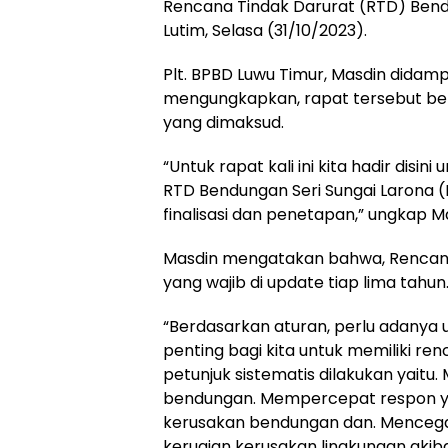
Rencana Tindak Darurat (RTD) Bendu
Lutim, Selasa (31/10/2023).
Plt. BPBD Luwu Timur, Masdin didamp
mengungkapkan, rapat tersebut be
yang dimaksud.
“Untuk rapat kali ini kita hadir disi
RTD Bendungan Seri Sungai Larona 
finalisasi dan penetapan,” ungkap M
Masdin mengatakan bahwa, Rencana
yang wajib di update tiap lima tahun
“Berdasarkan aturan, perlu adanya u
penting bagi kita untuk memiliki re
petunjuk sistematis dilakukan yai
bendungan. Mempercepat respon ya
kerusakan bendungan dan. Mencega
kerugian kerusakan lingkungan akiba