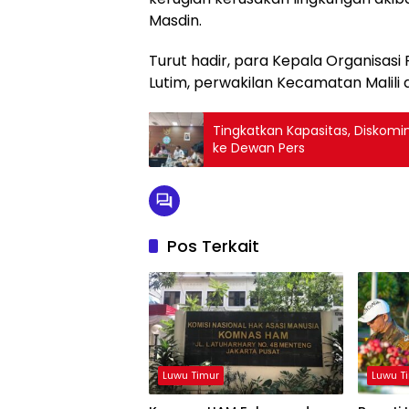
Masdin.
Turut hadir, para Kepala Organisas
Lutim, perwakilan Kecamatan Malili 
Tingkatkan Kapasitas, Diskom
ke Dewan Pers
Pos Terkait
Luwu Timur
Luwu T