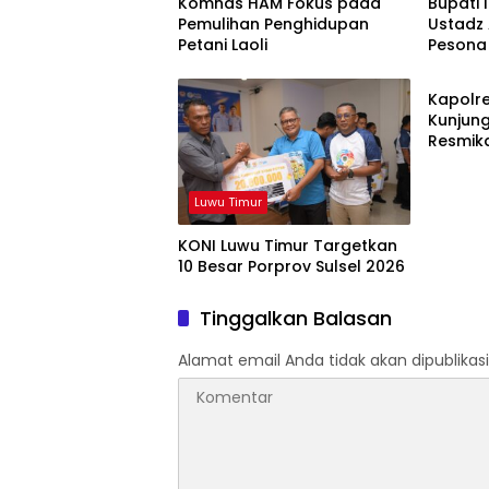
Komnas HAM Fokus pada
Bupati 
Pemulihan Penghidupan
Ustadz
Petani Laoli
Pesona
Luwu T
Kapolre
Kunjung
Resmik
dan Po
Luwu Timur
KONI Luwu Timur Targetkan
10 Besar Porprov Sulsel 2026
Tinggalkan Balasan
Alamat email Anda tidak akan dipublikasi