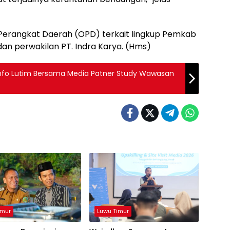
i Perangkat Daerah (OPD) terkait lingkup Pemkab
dan perwakilan PT. Indra Karya. (Hms)
info Lutim Bersama Media Patner Study Wawasan
imur
Luwu Timur