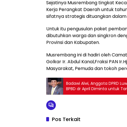
Sejatinya Musrembang tingkat Keca
Kerja Perangkat Daerah untuk tah
sifatnya strategis dituangkan dala
Untuk itu pengusulan paket pemba
dibutuhkan warga dan singkron de
Provinsi dan Kabupaten.
Musrembang ini di hadiri oleh Cam
Golkar Ir. Abdul Kanal,Fraksi PAN Ir
Masyarakat, Pemuda dan tokoh pe
Badawi Alwi, Anggota DPRD Luwu 
BPBD dr April Diminta untuk 
Pos Terkait
Blog