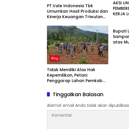
AKSI U
PT.Vale Indonesia Tbk
PEMBER
Umumkan Hasil Produksi dan
KERJA 
Kinerja Keuangan Triwulan
CERIA 
Blog
Dua Tahun 2026
Bupati 
Sampai
atas M
42-500
Blog
Tidak Memiliki Alas Hak
Kepemilikan, Petani
Penggarap Lahan Pemkab
Lutim Tidak Dapatkan Ganti
Rugi Tanah
Tinggalkan Balasan
Alamat email Anda tidak akan dipublikasi