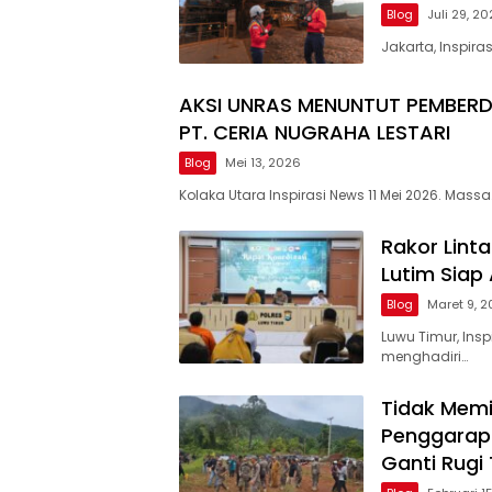
Blog
Juli 29, 2
Jakarta, Inspir
AKSI UNRAS MENUNTUT PEMBER
PT. CERIA NUGRAHA LESTARI
Blog
Mei 13, 2026
Kolaka Utara Inspirasi News 11 Mei 2026. Massa
Rakor Linta
Lutim Siap
Blog
Maret 9, 
Luwu Timur, In
menghadiri…
Tidak Memil
Penggarap
Ganti Rugi