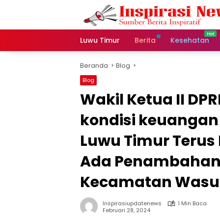
Langsung
ke
konten
Luwu Timur
Berita
Kesehatan
Beranda
Blog
Blog
Wakil Ketua II DPR
kondisi keuangan
Luwu Timur Terus
Ada Penambahan
Kecamatan Was
Inspirasiupdatenews
1 Min Baca
Februari 28, 2024