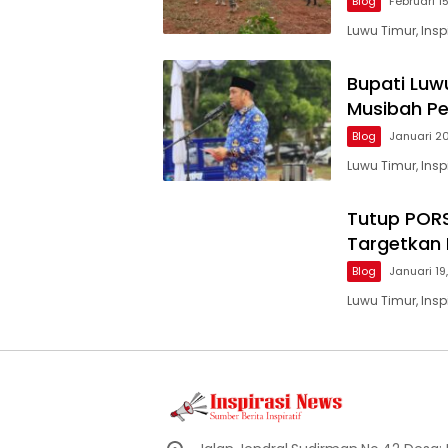
Blog
Februari 1
Luwu Timur, Ins
Bupati Luw
Musibah P
Blog
Januari 2
Luwu Timur, Ins
Tutup PORS
Targetkan 
Blog
Januari 19
Luwu Timur, Ins