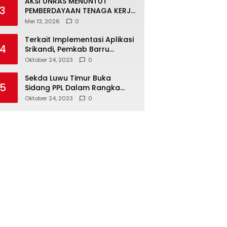
AKSI UNRAS MENUNTUT
3
PEMBERDAYAAN TENAGA KERJA
LOKAL TERHADAP PT. CERIA
Mei 13, 2026
0
NUGRAHA LESTARI
Terkait Implementasi Aplikasi
4
Srikandi, Pemkab Barru
Kunker ke Luwu Timur
Oktober 24, 2023
0
Sekda Luwu Timur Buka
5
Sidang PPL Dalam Rangka
Redistribusi Tanah 2023
Oktober 24, 2023
0