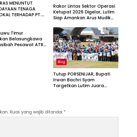
NRAS MENUNTUT
Rakor Lintas Sektor Operasi
DAYAAN TENAGA
Ketupat 2026 Digelar, Lutim
LOKAL TERHADAP PT.
Siap Amankan Arus Mudik
NUGRAHA LESTARI
Lebaran
Luwu Timur
kan Belasungkawa
usibah Pesawat ATR
Blog
Tutup PORSENIJAR, Bupati
Irwan Bachri Syam
Targetkan Lutim Juara
Umum di Provinsi
kan.
Ruas yang wajib ditandai
*