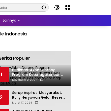
Lainnya
le indonesia
Berita Populer
Budiman-Akbar Dorong
1
Program Ketenagakerjaan
untuk Mahasiswa Luwu Timur,
November 2, 2024
1
Juru Bicara: Ini Peluang Nyata
bagi Generasi Muda
Serap Aspirasi Masyarakat,
2
Rully Heryawan Gelar Reses
Perseorangan
Maret 17, 2024
1