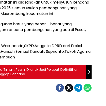
matan ini dilasanakan untuk menyusun Rencana
un 2025. Semua usulan pembangunan yang
m Musrembang kecamatan ini.
ngunan harus yang benar – benar yang
ngan rencana pembangunan yang ada di Pusat,
at Wasuponda,SKPD,Anggota DPRD dari Fraksi
.Hj.Harisah,Semuel Kandati, Suprianto,Tokoh Agama,
rempuan
Timur : Resmi Dilantik Jadi Pejabat Definitif di
Tanggap Bencana
Blog