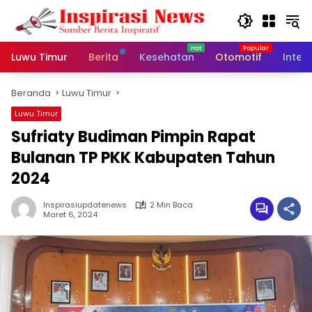
Langsung
ke
konten
Luwu Timur
Berita
Kesehatan
Otomotif
Inter
Beranda
Luwu Timur
Luwu Timur
Sufriaty Budiman Pimpin Rapat
Bulanan TP PKK Kabupaten Tahun
2024
Inspirasiupdatenews
2 Min Baca
Maret 6, 2024