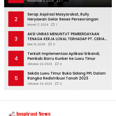
Timur, Juru Bicara: Ini Peluang Nyata bagi
November 2, 2024
1
Generasi Muda
Serap Aspirasi Masyarakat, Rully
2
Heryawan Gelar Reses Perseorangan
Maret 17, 2024
1
AKSI UNRAS MENUNTUT PEMBERDAYAAN
3
TENAGA KERJA LOKAL TERHADAP PT. CERIA
NUGRAHA LESTARI
Mei 13, 2026
0
Terkait Implementasi Aplikasi Srikandi,
4
Pemkab Barru Kunker ke Luwu Timur
Oktober 24, 2023
0
Sekda Luwu Timur Buka Sidang PPL Dalam
5
Rangka Redistribusi Tanah 2023
Oktober 24, 2023
0