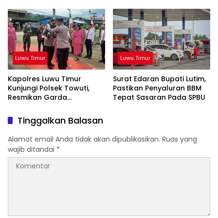
Ekosistem Informasi Publik
yang Kredibel
Luwu Timur
Luwu Timur
Kapolres Luwu Timur
Surat Edaran Bupati Lutim,
Kunjungi Polsek Towuti,
Pastikan Penyaluran BBM
Resmikan Garda
Tepat Sasaran Pada SPBU
Kamtibmas dan Posko di
Desa Timampu
Tinggalkan Balasan
Alamat email Anda tidak akan dipublikasikan.
Ruas yang
wajib ditandai
*