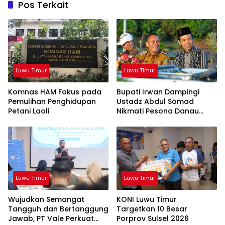
Pos Terkait
Luwu Timur
Luwu Timur
Komnas HAM Fokus pada
Bupati Irwan Dampingi
Pemulihan Penghidupan
Ustadz Abdul Somad
Petani Laoli
Nikmati Pesona Danau
Matano
Luwu Timur
Luwu Timur
Wujudkan Semangat
KONI Luwu Timur
Tangguh dan Bertanggung
Targetkan 10 Besar
Jawab, PT Vale Perkuat
Porprov Sulsel 2026