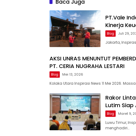
Baca Juga
PT.Vale In
Kinerja Ke
Blog
Juli 29, 2
Jakarta, Inspir
AKSI UNRAS MENUNTUT PEMBER
PT. CERIA NUGRAHA LESTARI
Blog
Mei 13, 2026
Kolaka Utara Inspirasi News 11 Mei 2026. Massa
Rakor Linta
Lutim Siap
Blog
Maret 9, 
Luwu Timur, In
menghadiri…