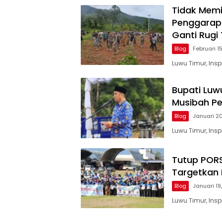
Tidak Memil
Penggarap
Ganti Rugi
Blog
Februari 1
Luwu Timur, Ins
Bupati Luw
Musibah P
Blog
Januari 2
Luwu Timur, Ins
Tutup PORS
Targetkan 
Blog
Januari 19
Luwu Timur, Ins