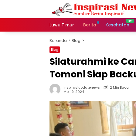
Langsung
ke
konten
Luwu Timur
Berita
Kesehatan
Beranda
Blog
Blog
Silaturahmi ke C
Tomoni Siap Bac
Inspirasiupdatenews
2 Min Baca
Mei 19, 2024