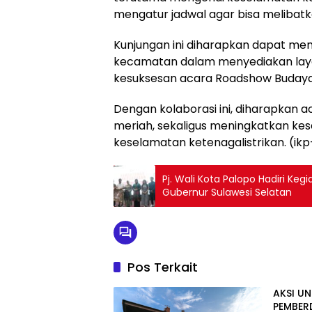
mengatur jadwal agar bisa melibatka
Kunjungan ini diharapkan dapat me
kecamatan dalam menyediakan layan
kesuksesan acara Roadshow Buday
Dengan kolaborasi ini, diharapkan 
meriah, sekaligus meningkatkan ke
keselamatan ketenagalistrikan. (i
Pj. Wali Kota Palopo Hadiri K
Gubernur Sulawesi Selatan
Pos Terkait
AKSI U
PEMBER