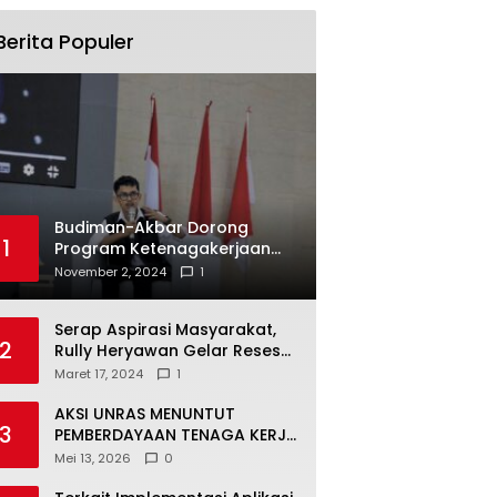
Berita Populer
Budiman-Akbar Dorong
1
Program Ketenagakerjaan
untuk Mahasiswa Luwu Timur,
November 2, 2024
1
Juru Bicara: Ini Peluang Nyata
bagi Generasi Muda
Serap Aspirasi Masyarakat,
2
Rully Heryawan Gelar Reses
Perseorangan
Maret 17, 2024
1
AKSI UNRAS MENUNTUT
3
PEMBERDAYAAN TENAGA KERJA
LOKAL TERHADAP PT. CERIA
Mei 13, 2026
0
NUGRAHA LESTARI