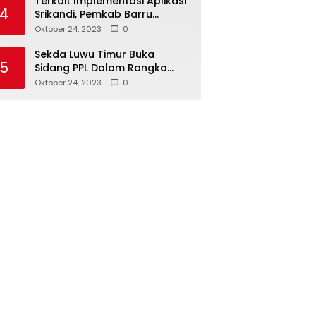
Terkait Implementasi Aplikasi
4
Srikandi, Pemkab Barru
Kunker ke Luwu Timur
Oktober 24, 2023
0
Sekda Luwu Timur Buka
5
Sidang PPL Dalam Rangka
Redistribusi Tanah 2023
Oktober 24, 2023
0