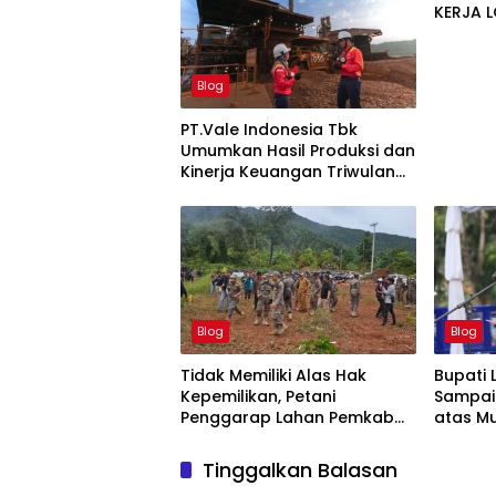
KERJA 
CERIA 
Blog
PT.Vale Indonesia Tbk
Umumkan Hasil Produksi dan
Kinerja Keuangan Triwulan
Dua Tahun 2026
Blog
Blog
Tidak Memiliki Alas Hak
Bupati 
Kepemilikan, Petani
Sampai
Penggarap Lahan Pemkab
atas M
Lutim Tidak Dapatkan Ganti
42-500
Rugi Tanah
Tinggalkan Balasan