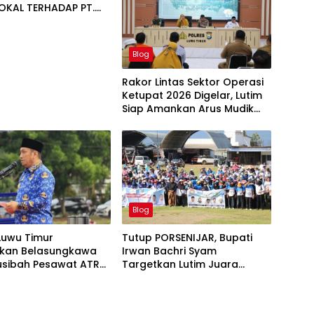
LOKAL TERHADAP PT.
NUGRAHA LESTARI
Blog
Rakor Lintas Sektor Operasi
Ketupat 2026 Digelar, Lutim
Siap Amankan Arus Mudik
Lebaran
Blog
Luwu Timur
Tutup PORSENIJAR, Bupati
kan Belasungkawa
Irwan Bachri Syam
usibah Pesawat ATR
Targetkan Lutim Juara
Umum di Provinsi