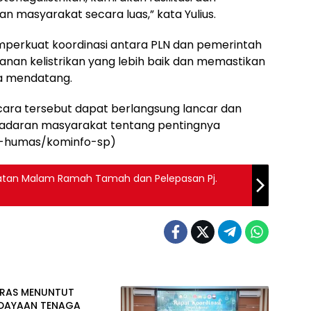
n masyarakat secara luas,” kata Yulius.
mperkuat koordinasi antara PLN dan pemerintah
an kelistrikan yang lebih baik dan memastikan
a mendatang.
acara tersebut dapat berlangsung lancar dan
sadaran masyarakat tentang pentingnya
kp-humas/kominfo-sp)
egiatan Malam Ramah Tamah dan Pelepasan Pj.
NRAS MENUNTUT
DAYAAN TENAGA