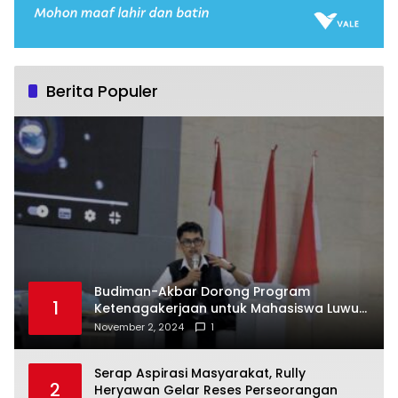
Berita Populer
Budiman-Akbar Dorong Program
1
Ketenagakerjaan untuk Mahasiswa Luwu
Timur, Juru Bicara: Ini Peluang Nyata bagi
November 2, 2024
1
Generasi Muda
Serap Aspirasi Masyarakat, Rully
2
Heryawan Gelar Reses Perseorangan