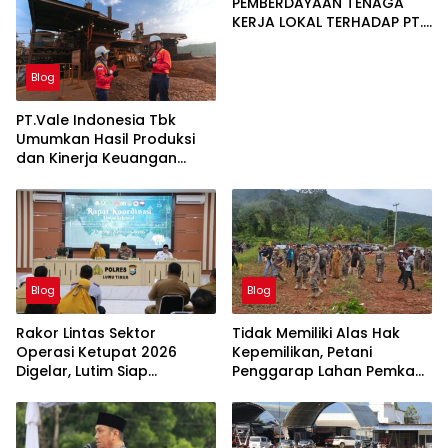
PEMBERDAYAAN TENAGA
KERJA LOKAL TERHADAP PT.
CERIA NUGRAHA LESTARI
Blog
PT.Vale Indonesia Tbk
Umumkan Hasil Produksi
dan Kinerja Keuangan
Triwulan Dua Tahun 2026
Blog
Blog
Rakor Lintas Sektor
Tidak Memiliki Alas Hak
Operasi Ketupat 2026
Kepemilikan, Petani
Digelar, Lutim Siap
Penggarap Lahan Pemkab
Amankan Arus Mudik
Lutim Tidak Dapatkan
Lebaran
Ganti Rugi Tanah