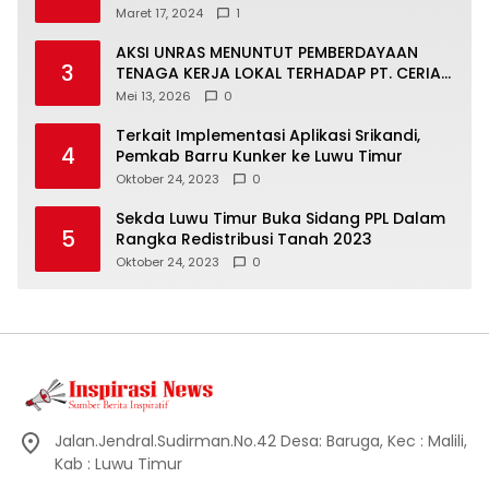
Maret 17, 2024
1
AKSI UNRAS MENUNTUT PEMBERDAYAAN
3
TENAGA KERJA LOKAL TERHADAP PT. CERIA
NUGRAHA LESTARI
Mei 13, 2026
0
Terkait Implementasi Aplikasi Srikandi,
4
Pemkab Barru Kunker ke Luwu Timur
Oktober 24, 2023
0
Sekda Luwu Timur Buka Sidang PPL Dalam
5
Rangka Redistribusi Tanah 2023
Oktober 24, 2023
0
Jalan.Jendral.Sudirman.No.42 Desa: Baruga, Kec : Malili,
Kab : Luwu Timur