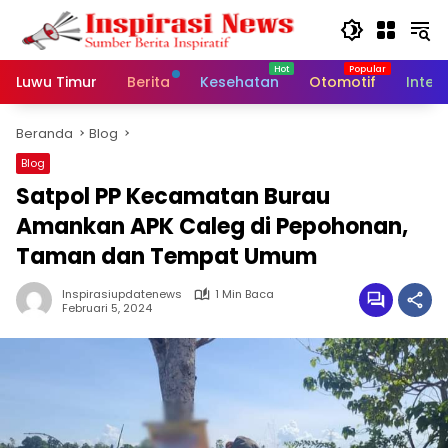
Langsung
ke
konten
Luwu Timur
Berita
Kesehatan
Otomotif
Inter
Beranda
Blog
Blog
Satpol PP Kecamatan Burau
Amankan APK Caleg di Pepohonan,
Taman dan Tempat Umum
Inspirasiupdatenews
1 Min Baca
Februari 5, 2024