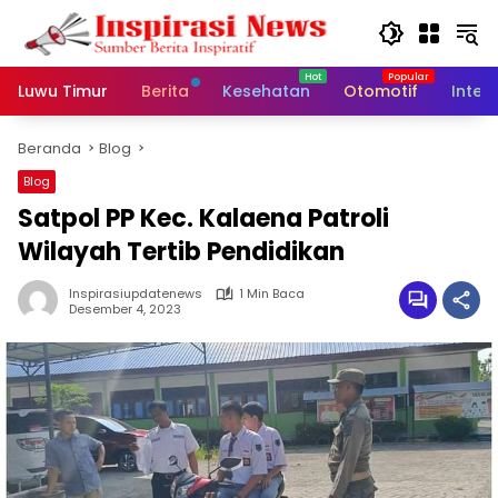
Langsung
ke
konten
Luwu Timur
Berita
Kesehatan
Otomotif
Inter
Beranda
Blog
Blog
Satpol PP Kec. Kalaena Patroli
Wilayah Tertib Pendidikan
Inspirasiupdatenews
1 Min Baca
Desember 4, 2023