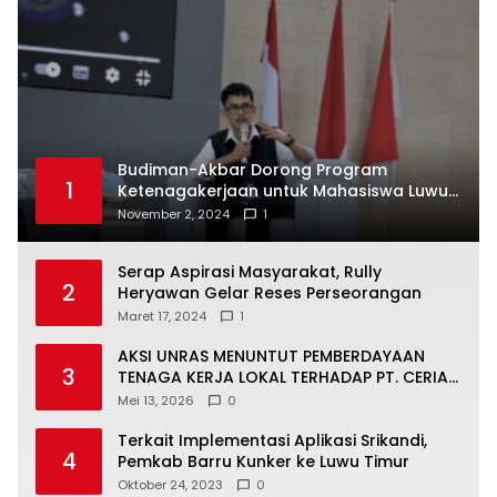
Budiman-Akbar Dorong Program
1
Ketenagakerjaan untuk Mahasiswa Luwu
Timur, Juru Bicara: Ini Peluang Nyata bagi
November 2, 2024
1
Generasi Muda
Serap Aspirasi Masyarakat, Rully
2
Heryawan Gelar Reses Perseorangan
Maret 17, 2024
1
AKSI UNRAS MENUNTUT PEMBERDAYAAN
3
TENAGA KERJA LOKAL TERHADAP PT. CERIA
NUGRAHA LESTARI
Mei 13, 2026
0
Terkait Implementasi Aplikasi Srikandi,
4
Pemkab Barru Kunker ke Luwu Timur
Oktober 24, 2023
0