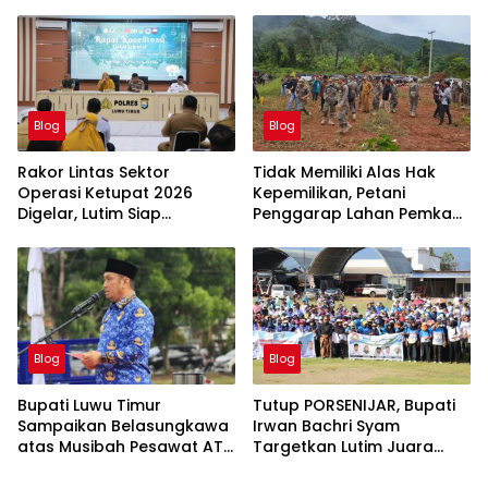
Triwulan Dua Tahun 2026
Blog
Blog
Rakor Lintas Sektor
Tidak Memiliki Alas Hak
Operasi Ketupat 2026
Kepemilikan, Petani
Digelar, Lutim Siap
Penggarap Lahan Pemkab
Amankan Arus Mudik
Lutim Tidak Dapatkan
Lebaran
Ganti Rugi Tanah
Blog
Blog
Bupati Luwu Timur
Tutup PORSENIJAR, Bupati
Sampaikan Belasungkawa
Irwan Bachri Syam
atas Musibah Pesawat ATR
Targetkan Lutim Juara
42-500
Umum di Provinsi