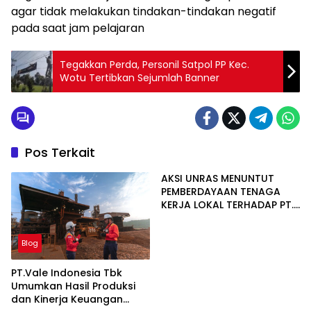
agar tidak melakukan tindakan-tindakan negatif
pada saat jam pelajaran
Tegakkan Perda, Personil Satpol PP Kec.
Wotu Tertibkan Sejumlah Banner
Pos Terkait
AKSI UNRAS MENUNTUT
PEMBERDAYAAN TENAGA
KERJA LOKAL TERHADAP PT.
CERIA NUGRAHA LESTARI
Blog
PT.Vale Indonesia Tbk
Umumkan Hasil Produksi
dan Kinerja Keuangan