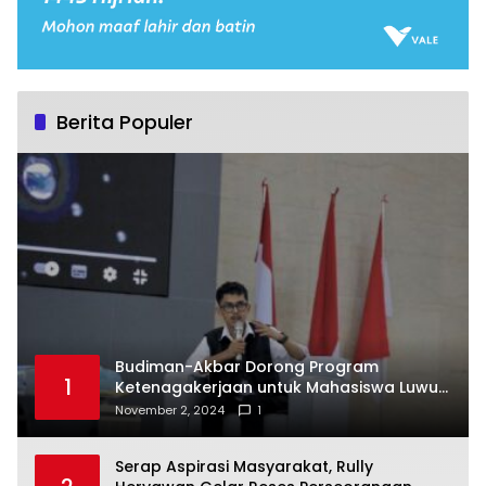
Berita Populer
Budiman-Akbar Dorong Program
1
Ketenagakerjaan untuk Mahasiswa Luwu
Timur, Juru Bicara: Ini Peluang Nyata bagi
November 2, 2024
1
Generasi Muda
Serap Aspirasi Masyarakat, Rully