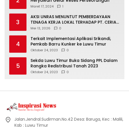
2
Heryawan Gelar Reses Perseorangan
Maret 17, 2024
1
AKSI UNRAS MENUNTUT PEMBERDAYAAN
3
TENAGA KERJA LOKAL TERHADAP PT. CERIA
NUGRAHA LESTARI
Mei 13, 2026
0
Terkait Implementasi Aplikasi Srikandi,
4
Pemkab Barru Kunker ke Luwu Timur
Oktober 24, 2023
0
Sekda Luwu Timur Buka Sidang PPL Dalam
5
Rangka Redistribusi Tanah 2023
Oktober 24, 2023
0
Jalan.Jendral.Sudirman.No.42 Desa: Baruga, Kec : Malili,
Kab : Luwu Timur