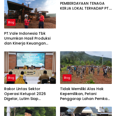
PEMBERDAYAAN TENAGA
KERJA LOKAL TERHADAP PT.
CERIA NUGRAHA LESTARI
Blog
PT.Vale Indonesia Tbk
Umumkan Hasil Produksi
dan Kinerja Keuangan
Triwulan Dua Tahun 2026
Blog
Blog
Rakor Lintas Sektor
Tidak Memiliki Alas Hak
Operasi Ketupat 2026
Kepemilikan, Petani
Digelar, Lutim Siap
Penggarap Lahan Pemkab
Amankan Arus Mudik
Lutim Tidak Dapatkan
Lebaran
Ganti Rugi Tanah