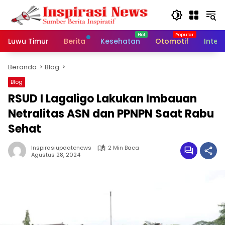
Langsung
ke
konten
Luwu Timur
Berita
Kesehatan
Otomotif
Inter
Beranda
Blog
Blog
RSUD I Lagaligo Lakukan Imbauan
Netralitas ASN dan PPNPN Saat Rabu
Sehat
Inspirasiupdatenews
2 Min Baca
Agustus 28, 2024