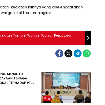
iatan-kegiatan lainnya yang diselenggarakan
warga lokal bisa meningkat.
matan Tomoni, Wahidin Wahid : Perputaran
NRAS MENUNTUT
DAYAAN TENAGA
LOKAL TERHADAP PT.
NUGRAHA LESTARI
Blog