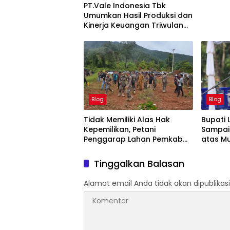
PT.Vale Indonesia Tbk
Umumkan Hasil Produksi dan
Kinerja Keuangan Triwulan
Dua Tahun 2026
Blog
Blog
Tidak Memiliki Alas Hak
Bupati 
Kepemilikan, Petani
Sampai
Penggarap Lahan Pemkab
atas M
Lutim Tidak Dapatkan Ganti
42-500
Rugi Tanah
Tinggalkan Balasan
Alamat email Anda tidak akan dipublikasi