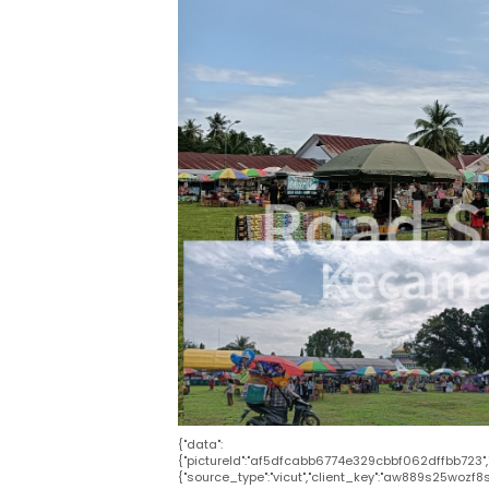
{"data":
{"pictureId":"af5dfcabb6774e329cbbf062dffbb723","appve
{"source_type":"vicut","client_key":"aw889s25wozf8s