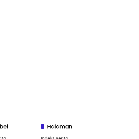
bel
Halaman
ita
Indeks Berita