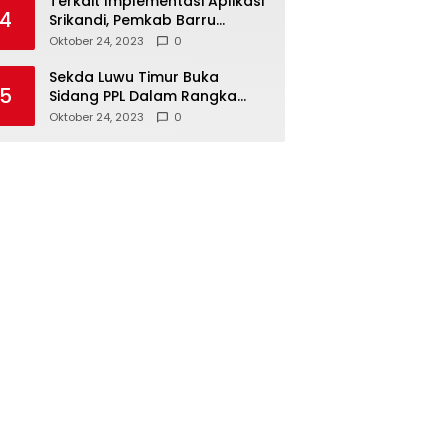
Terkait Implementasi Aplikasi
4
Srikandi, Pemkab Barru
Kunker ke Luwu Timur
Oktober 24, 2023
0
Sekda Luwu Timur Buka
5
Sidang PPL Dalam Rangka
Redistribusi Tanah 2023
Oktober 24, 2023
0