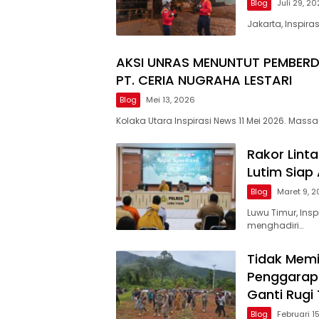
Blog
Juli 29, 2
Jakarta, Inspir
AKSI UNRAS MENUNTUT PEMBER
PT. CERIA NUGRAHA LESTARI
Blog
Mei 13, 2026
Kolaka Utara Inspirasi News 11 Mei 2026. Massa
Rakor Linta
Lutim Siap
Blog
Maret 9, 
Luwu Timur, In
menghadiri…
Tidak Memil
Penggarap
Ganti Rugi
Blog
Februari 1