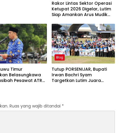
Rakor Lintas Sektor Operasi
Ketupat 2026 Digelar, Lutim
Siap Amankan Arus Mudik
Lebaran
Blog
Luwu Timur
Tutup PORSENIJAR, Bupati
kan Belasungkawa
Irwan Bachri Syam
usibah Pesawat ATR
Targetkan Lutim Juara
Umum di Provinsi
kan.
Ruas yang wajib ditandai
*