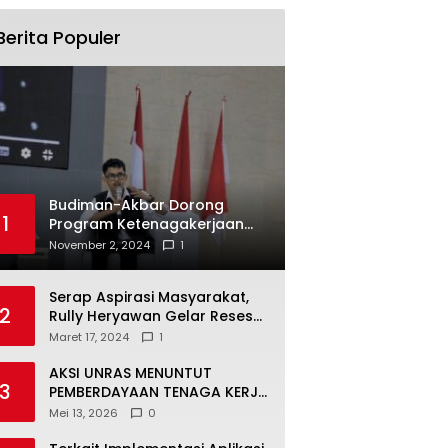
Berita Populer
Budiman-Akbar Dorong
1
Program Ketenagakerjaan
untuk Mahasiswa Luwu Timur,
November 2, 2024
1
Juru Bicara: Ini Peluang Nyata
bagi Generasi Muda
Serap Aspirasi Masyarakat,
2
Rully Heryawan Gelar Reses
Perseorangan
Maret 17, 2024
1
AKSI UNRAS MENUNTUT
3
PEMBERDAYAAN TENAGA KERJA
LOKAL TERHADAP PT. CERIA
Mei 13, 2026
0
ayId":"","activityName":"","os":"android","product":"retouch","exportType":"image_expo
NUGRAHA LESTARI