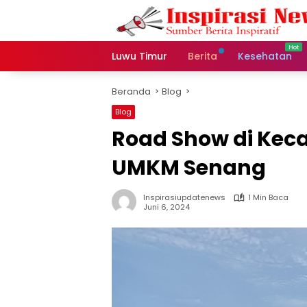
Langsung
ke
konten
Luwu Timur
Berita
Kesehatan
Beranda
Blog
Blog
Road Show di Kec
UMKM Senang
Inspirasiupdatenews
1 Min Baca
Juni 6, 2024