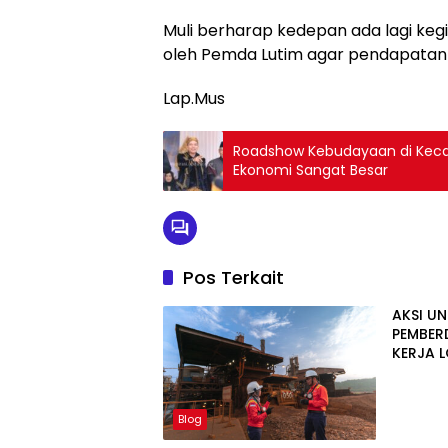
Muli berharap kedepan ada lagi keg
oleh Pemda Lutim agar pendapatan 
Lap.Mus
Roadshow Kebudayaan di Keca
Ekonomi Sangat Besar
Pos Terkait
AKSI U
PEMBER
KERJA 
CERIA 
Blog