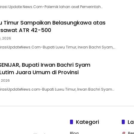
pirasi Update News.Com-Polemik lahan aset Pemerintah…
u Timur Sampaikan Belasungkawa atas
esawat ATR 42-500
0, 2026
pirasiUpdateNews.Com-Bupati Luwu Timur, Irwan Bachri Syam,…
ENIJAR, Bupati Irwan Bachri Syam
Lutim Juara Umum di Provinsi
, 2026
pirasiUpdateNews.com-Bupati Luwu Timur, Irwan Bachri Syam…
Kategori
La
Blog
Ber