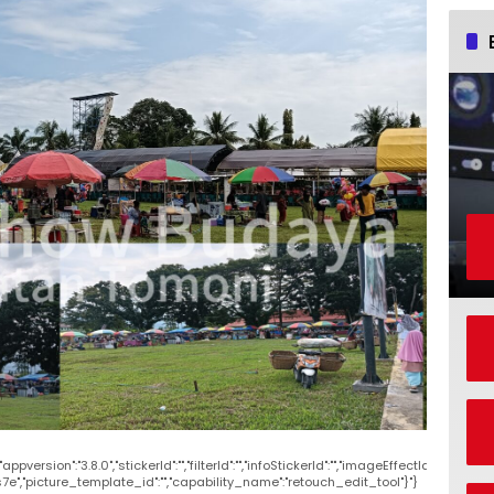
rsion":"3.8.0","stickerId":"","filterId":"","infoStickerId":"","imageEffectId":"","pl
7e","picture_template_id":"","capability_name":"retouch_edit_tool"}"}