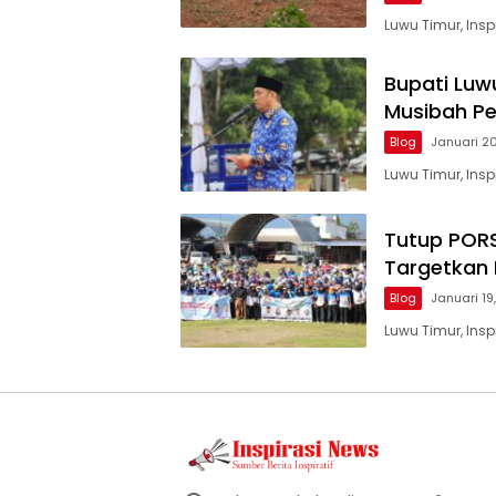
Luwu Timur, Ins
Bupati Luw
Musibah P
Blog
Januari 2
Luwu Timur, Ins
Tutup PORS
Targetkan 
Blog
Januari 19
Luwu Timur, Ins