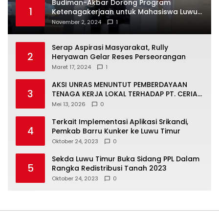
Budiman-Akbar Dorong Program
1
Ketenagakerjaan untuk Mahasiswa Luwu
Timur, Juru Bicara: Ini Peluang Nyata bagi
November 2, 2024
1
Generasi Muda
Serap Aspirasi Masyarakat, Rully
2
Heryawan Gelar Reses Perseorangan
Maret 17, 2024
1
AKSI UNRAS MENUNTUT PEMBERDAYAAN
3
TENAGA KERJA LOKAL TERHADAP PT. CERIA
NUGRAHA LESTARI
Mei 13, 2026
0
Terkait Implementasi Aplikasi Srikandi,
4
Pemkab Barru Kunker ke Luwu Timur
Oktober 24, 2023
0
Sekda Luwu Timur Buka Sidang PPL Dalam
5
Rangka Redistribusi Tanah 2023
Oktober 24, 2023
0