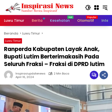
Langsung
ke
konten
Luwu Timur
Berita
Kesehatan
Otomotif
Inter
Beranda
Luwu Timur
Luwu Timur
Ranperda Kabupaten Layak Anak,
Bupati Lutim Berterimakasih Pada
Seluruh Fraksi – Fraksi di DPRD lutim
Inspirasiupdatenews
2 Min Baca
April 16, 2024