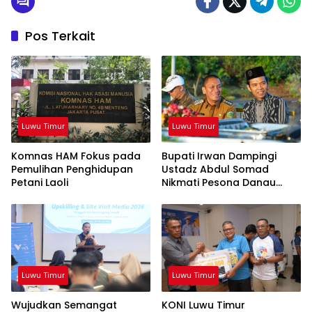
Pos Terkait
Luwu Timur
Luwu Timur
Komnas HAM Fokus pada
Bupati Irwan Dampingi
Pemulihan Penghidupan
Ustadz Abdul Somad
Petani Laoli
Nikmati Pesona Danau
Matano
Luwu Timur
Luwu Timur
Wujudkan Semangat
KONI Luwu Timur