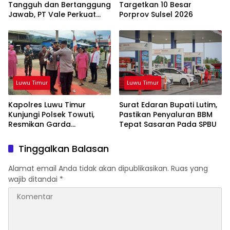
Tangguh dan Bertanggung
Targetkan 10 Besar
Jawab, PT Vale Perkuat
Porprov Sulsel 2026
Ekosistem Informasi Publik
yang Kredibel
Luwu Timur
Luwu Timur
Kapolres Luwu Timur
Surat Edaran Bupati Lutim,
Kunjungi Polsek Towuti,
Pastikan Penyaluran BBM
Resmikan Garda
Tepat Sasaran Pada SPBU
Kamtibmas dan Posko di
Desa Timampu
Tinggalkan Balasan
Alamat email Anda tidak akan dipublikasikan.
Ruas yang
wajib ditandai
*