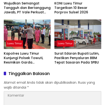
Wujudkan Semangat
KONI Luwu Timur
Tangguh dan Bertanggung
Targetkan 10 Besar
Jawab, PT Vale Perkuat
Porprov Sulsel 2026
Ekosistem Informasi Publik
yang Kredibel
Luwu Timur
Luwu Timur
Kapolres Luwu Timur
Surat Edaran Bupati Lutim,
Kunjungi Polsek Towuti,
Pastikan Penyaluran BBM
Resmikan Garda
Tepat Sasaran Pada SPBU
Kamtibmas dan Posko di
Desa Timampu
Tinggalkan Balasan
Alamat email Anda tidak akan dipublikasikan.
Ruas yang
wajib ditandai
*