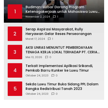
Budiman-Akbar Dorong Program
1
Ketenagakerjaan untuk Mahasiswa Luwu
Timur, Juru Bicara: Ini Peluang Nyata bagi
November 2, 2024
1
Generasi Muda
Serap Aspirasi Masyarakat, Rully
2
Heryawan Gelar Reses Perseorangan
Maret 17, 2024
1
AKSI UNRAS MENUNTUT PEMBERDAYAAN
3
TENAGA KERJA LOKAL TERHADAP PT. CERIA
NUGRAHA LESTARI
Mei 13, 2026
0
Terkait Implementasi Aplikasi Srikandi,
4
Pemkab Barru Kunker ke Luwu Timur
Oktober 24, 2023
0
Sekda Luwu Timur Buka Sidang PPL Dalam
5
Rangka Redistribusi Tanah 2023
Oktober 24, 2023
0