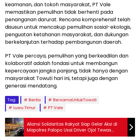
keamanan, dan tokoh masyarakat, PT Vale
memastikan pemulihan tidak berhenti pada
penanganan darurat. Rencana komprehensif telah
disusun untuk mencakup pemulihan sosial-ekologis,
penguatan ketahanan masyarakat, dan dukungan
berkelanjutan terhadap pembangunan daerah.
PT Vale percaya, pemulihan yang berkeadilan dan
kolaboratif adalah fondasi untuk membangun
kepercayaan jangka panjang, tidak hanya dengan
masyarakat Towuti hari ini, tetapi juga dengan
generasi mendatang.
Tag:
Berita
BersamaUntukTowoti
Luwu Timur
PT Vale
Aliansi Solidaritas Rakyat Siap Gelar Aksi di
Mapolres Palopo Usai Driver Ojol Tewas
Dilindas Rantis