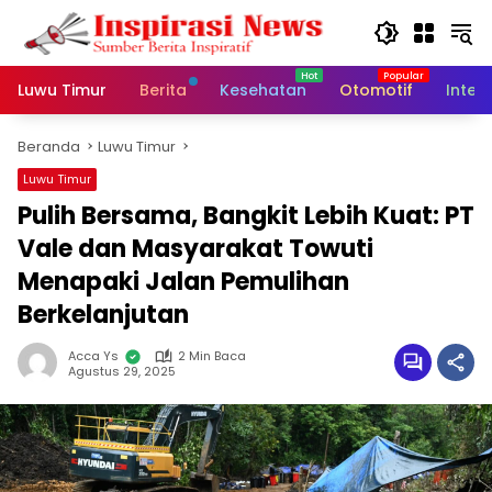
Langsung
ke
konten
Luwu Timur
Berita
Kesehatan
Otomotif
Inter
Beranda
Luwu Timur
Luwu Timur
Pulih Bersama, Bangkit Lebih Kuat: PT
Vale dan Masyarakat Towuti
Menapaki Jalan Pemulihan
Berkelanjutan
Acca Ys
2 Min Baca
Agustus 29, 2025