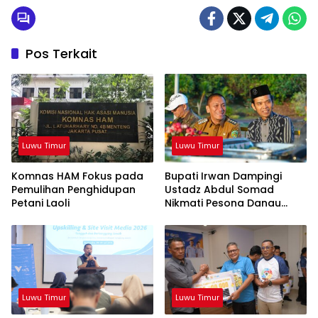
Pos Terkait
Luwu Timur
Luwu Timur
Komnas HAM Fokus pada
Bupati Irwan Dampingi
Pemulihan Penghidupan
Ustadz Abdul Somad
Petani Laoli
Nikmati Pesona Danau
Matano
Luwu Timur
Luwu Timur