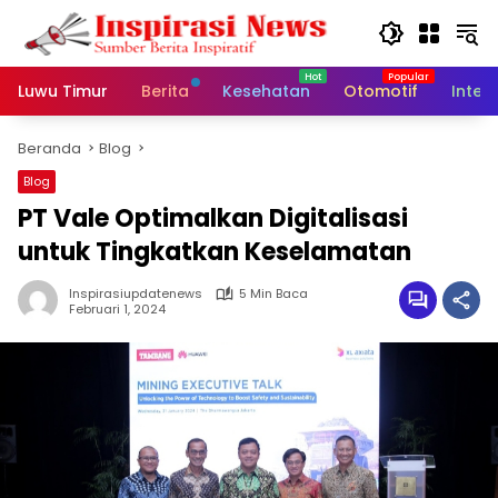
Langsung
ke
konten
Luwu Timur
Berita
Kesehatan
Otomotif
Inter
Beranda
Blog
Blog
PT Vale Optimalkan Digitalisasi
untuk Tingkatkan Keselamatan
Inspirasiupdatenews
5 Min Baca
Februari 1, 2024