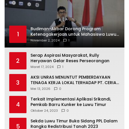
Budiman-Akbar Dorong Program
1
Ketenagakerjaan untuk Mahasiswa Luwu
Timur, Juru Bicara: Ini Peluang Nyata bagi
November 2, 2024
1
Generasi Muda
Serap Aspirasi Masyarakat, Rully
2
Heryawan Gelar Reses Perseorangan
Maret 17, 2024
1
AKSI UNRAS MENUNTUT PEMBERDAYAAN
3
TENAGA KERJA LOKAL TERHADAP PT. CERIA
NUGRAHA LESTARI
Mei 13, 2026
0
Terkait Implementasi Aplikasi Srikandi,
4
Pemkab Barru Kunker ke Luwu Timur
Oktober 24, 2023
0
Sekda Luwu Timur Buka Sidang PPL Dalam
5
Rangka Redistribusi Tanah 2023