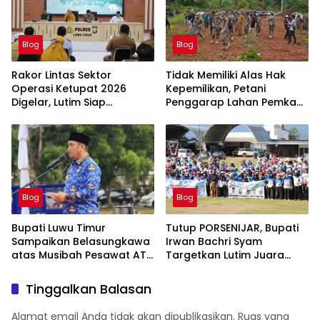
Blog
Blog
Rakor Lintas Sektor
Tidak Memiliki Alas Hak
Operasi Ketupat 2026
Kepemilikan, Petani
Digelar, Lutim Siap
Penggarap Lahan Pemkab
Amankan Arus Mudik
Lutim Tidak Dapatkan
Lebaran
Ganti Rugi Tanah
Blog
Blog
Bupati Luwu Timur
Tutup PORSENIJAR, Bupati
Sampaikan Belasungkawa
Irwan Bachri Syam
atas Musibah Pesawat ATR
Targetkan Lutim Juara
42-500
Umum di Provinsi
Tinggalkan Balasan
Alamat email Anda tidak akan dipublikasikan.
Ruas yang