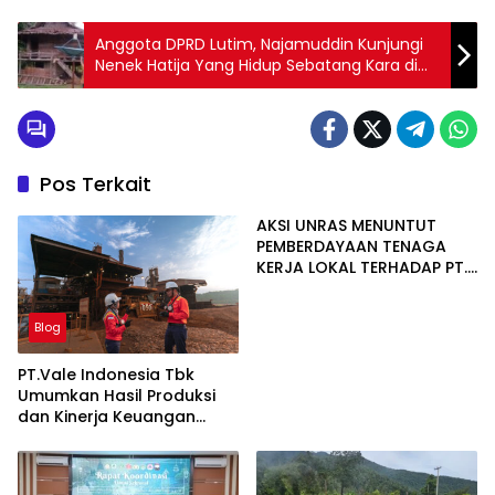
Anggota DPRD Lutim, Najamuddin Kunjungi
Nenek Hatija Yang Hidup Sebatang Kara di
Tarabbi
Pos Terkait
AKSI UNRAS MENUNTUT
PEMBERDAYAAN TENAGA
KERJA LOKAL TERHADAP PT.
CERIA NUGRAHA LESTARI
Blog
PT.Vale Indonesia Tbk
Umumkan Hasil Produksi
dan Kinerja Keuangan
Triwulan Dua Tahun 2026