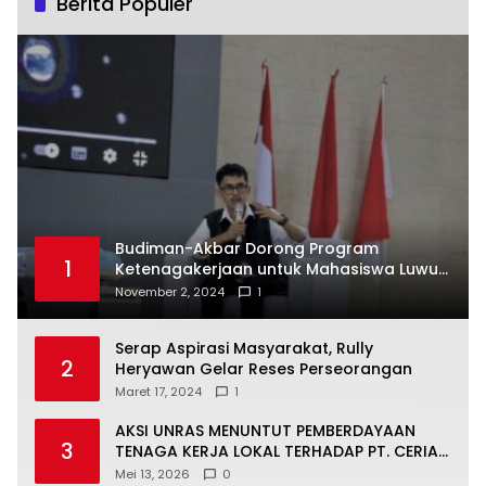
Berita Populer
Budiman-Akbar Dorong Program
1
Ketenagakerjaan untuk Mahasiswa Luwu
Timur, Juru Bicara: Ini Peluang Nyata bagi
November 2, 2024
1
Generasi Muda
Serap Aspirasi Masyarakat, Rully
2
Heryawan Gelar Reses Perseorangan
Maret 17, 2024
1
AKSI UNRAS MENUNTUT PEMBERDAYAAN
3
TENAGA KERJA LOKAL TERHADAP PT. CERIA
NUGRAHA LESTARI
Mei 13, 2026
0