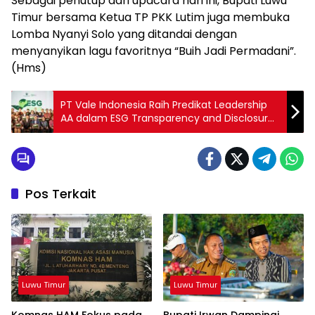
Sebagai penutup dari upacara hari ini, Bupati Luwu
Timur bersama Ketua TP PKK Lutim juga membuka
Lomba Nyanyi Solo yang ditandai dengan
menyanyikan lagu favoritnya “Buih Jadi Permadani”.
(Hms)
PT Vale Indonesia Raih Predikat Leadership
AA dalam ESG Transparency and Disclosure
Award 2023
Pos Terkait
Luwu Timur
Luwu Timur