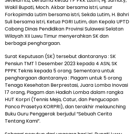
Setelah itu, bersama Ketua TP PKK Lutim, Hj. Sufriaty,
Wakil Bupati, Moch. Akbar bersama istri, unsur
Forkopimda Lutim bersama istri, Sekda Lutim, H. Bahri
Suli bersama istri, Ketua PGRI Lutim, dan Kepala UPTD
Cabang Dinas Pendidikan Provinsi Sulawesi Selatan
Wilayah XII Luwu Timur menyerahkan SK dan
berbagai penghargaan.
Surat Keputusan (SK) tersebut diantaranya : SK
Pensiun TMT 1 Desember 2023 kepada 4 ASN, SK
PPPK Teknis kepada 5 orang. Sementara untuk
penghargaan diantaranya : Piagam untuk 5 orang
Tenaga Kesehatan Berprestasi, Juara Lomba Inovasi
17 orang, Piagam dan Hadiah Lomba dalam rangka
HUT Korpri (Tennis Meja, Catur, dan Pengucapan
Panca Prasetya KORPRI), dan terakhir melaunching
Buku Guru Penggerak berjudul “Sebuah Cerita
Tentang Kami”.