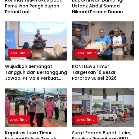
Komnas HAM Fokus pada
Bupati Irwan Dampingi
Pemulihan Penghidupan
Ustadz Abdul Somad
Petani Laoli
Nikmati Pesona Danau
Matano
Luwu Timur
Luwu Timur
Wujudkan Semangat
KONI Luwu Timur
Tangguh dan Bertanggung
Targetkan 10 Besar
Jawab, PT Vale Perkuat
Porprov Sulsel 2026
Ekosistem Informasi Publik
yang Kredibel
Luwu Timur
Luwu Timur
Kapolres Luwu Timur
Surat Edaran Bupati Lutim,
Kunjungi Polsek Towuti,
Pastikan Penyaluran BBM