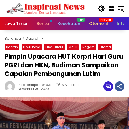
Langsung
ke
konten
Luwu Timur
Berita
Kesehatan
Otomotif
Inter
Beranda
Daerah
Daerah
Luwu Raya
Luwu Timur
Malili
Ragam
Utama
Pimpin Upacara HUT Korpri Hari Guru
PGRI dan HKN, Budiman Sampaikan
Capaian Pembangunan Lutim
Inspirasiupdatenews
3 Min Baca
November 30, 2023