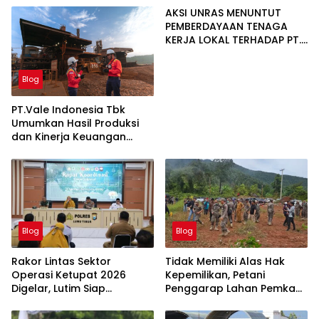
AKSI UNRAS MENUNTUT
PEMBERDAYAAN TENAGA
KERJA LOKAL TERHADAP PT.
CERIA NUGRAHA LESTARI
Blog
PT.Vale Indonesia Tbk
Umumkan Hasil Produksi
dan Kinerja Keuangan
Triwulan Dua Tahun 2026
Blog
Blog
Rakor Lintas Sektor
Tidak Memiliki Alas Hak
Operasi Ketupat 2026
Kepemilikan, Petani
Digelar, Lutim Siap
Penggarap Lahan Pemkab
Amankan Arus Mudik
Lutim Tidak Dapatkan
Lebaran
Ganti Rugi Tanah