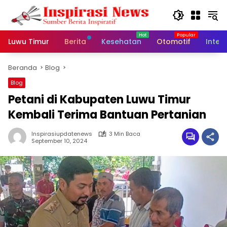
Langsung
ke
konten
Luwu Timur
Berita
Kesehatan
Otomotif
Inter
Beranda
Blog
Blog
Petani di Kabupaten Luwu Timur
Kembali Terima Bantuan Pertanian
Inspirasiupdatenews
3 Min Baca
September 10, 2024