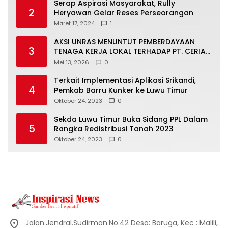
Serap Aspirasi Masyarakat, Rully
2
Heryawan Gelar Reses Perseorangan
Maret 17, 2024
1
AKSI UNRAS MENUNTUT PEMBERDAYAAN
3
TENAGA KERJA LOKAL TERHADAP PT. CERIA
NUGRAHA LESTARI
Mei 13, 2026
0
Terkait Implementasi Aplikasi Srikandi,
4
Pemkab Barru Kunker ke Luwu Timur
Oktober 24, 2023
0
Sekda Luwu Timur Buka Sidang PPL Dalam
5
Rangka Redistribusi Tanah 2023
Oktober 24, 2023
0
Jalan.Jendral.Sudirman.No.42 Desa: Baruga, Kec : Malili,