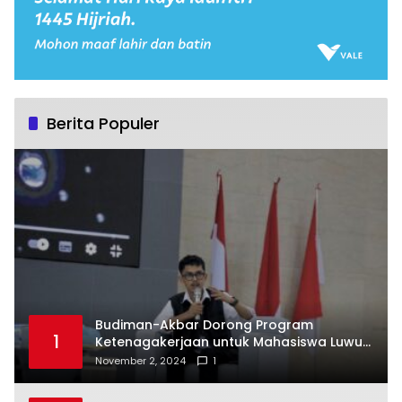
Berita Populer
Budiman-Akbar Dorong Program
1
Ketenagakerjaan untuk Mahasiswa Luwu
Timur, Juru Bicara: Ini Peluang Nyata bagi
November 2, 2024
1
Generasi Muda