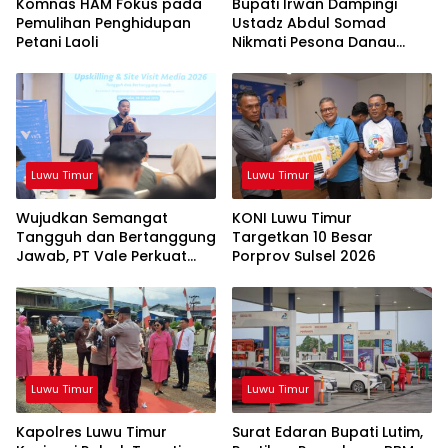
Komnas HAM Fokus pada
Bupati Irwan Dampingi
Pemulihan Penghidupan
Ustadz Abdul Somad
Petani Laoli
Nikmati Pesona Danau
Matano
Luwu Timur
Luwu Timur
Wujudkan Semangat
KONI Luwu Timur
Tangguh dan Bertanggung
Targetkan 10 Besar
Jawab, PT Vale Perkuat
Porprov Sulsel 2026
Ekosistem Informasi Publik
yang Kredibel
Luwu Timur
Luwu Timur
Kapolres Luwu Timur
Surat Edaran Bupati Lutim,