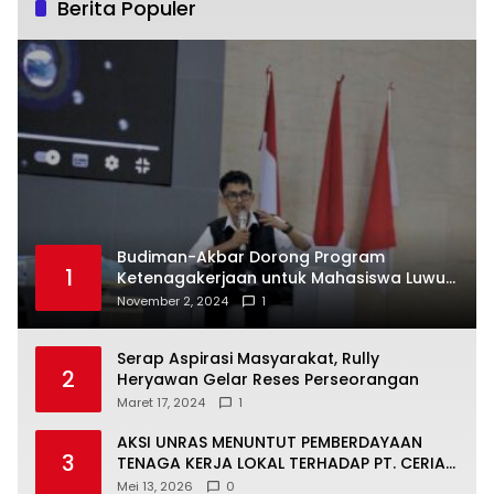
Berita Populer
Budiman-Akbar Dorong Program
1
Ketenagakerjaan untuk Mahasiswa Luwu
Timur, Juru Bicara: Ini Peluang Nyata bagi
November 2, 2024
1
Generasi Muda
Serap Aspirasi Masyarakat, Rully
2
Heryawan Gelar Reses Perseorangan
Maret 17, 2024
1
AKSI UNRAS MENUNTUT PEMBERDAYAAN
3
TENAGA KERJA LOKAL TERHADAP PT. CERIA
NUGRAHA LESTARI
Mei 13, 2026
0