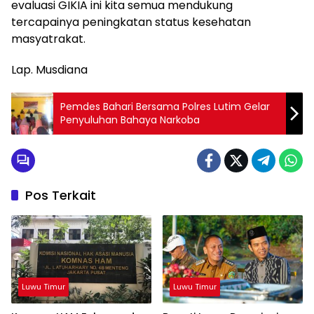
evaluasi GIKIA ini kita semua mendukung
tercapainya peningkatan status kesehatan
masyatrakat.
Lap. Musdiana
Pemdes Bahari Bersama Polres Lutim Gelar
Penyuluhan Bahaya Narkoba
Pos Terkait
Luwu Timur
Luwu Timur