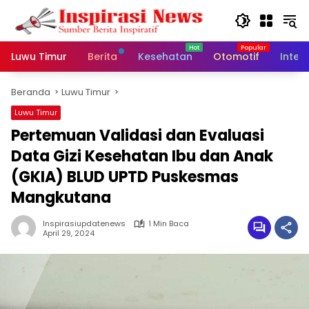
Langsung
ke
konten
Luwu Timur
Berita
Kesehatan
Otomotif
Inter
Beranda
Luwu Timur
Luwu Timur
Pertemuan Validasi dan Evaluasi
Data Gizi Kesehatan Ibu dan Anak
(GKIA) BLUD UPTD Puskesmas
Mangkutana
Inspirasiupdatenews
1 Min Baca
April 29, 2024