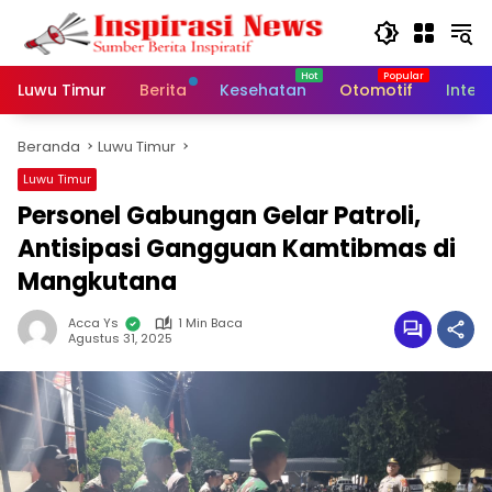
Langsung
ke
konten
Luwu Timur
Berita
Kesehatan
Otomotif
Inter
Beranda
Luwu Timur
Luwu Timur
Personel Gabungan Gelar Patroli,
Antisipasi Gangguan Kamtibmas di
Mangkutana
Acca Ys
1 Min Baca
Agustus 31, 2025