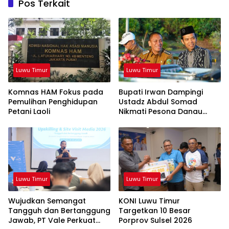
Pos Terkait
Luwu Timur
Luwu Timur
Komnas HAM Fokus pada
Bupati Irwan Dampingi
Pemulihan Penghidupan
Ustadz Abdul Somad
Petani Laoli
Nikmati Pesona Danau
Matano
Luwu Timur
Luwu Timur
Wujudkan Semangat
KONI Luwu Timur
Tangguh dan Bertanggung
Targetkan 10 Besar
Jawab, PT Vale Perkuat
Porprov Sulsel 2026