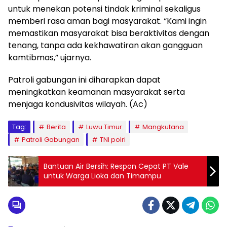
untuk menekan potensi tindak kriminal sekaligus
memberi rasa aman bagi masyarakat. “Kami ingin
memastikan masyarakat bisa beraktivitas dengan
tenang, tanpa ada kekhawatiran akan gangguan
kamtibmas,” ujarnya.
Patroli gabungan ini diharapkan dapat
meningkatkan keamanan masyarakat serta
menjaga kondusivitas wilayah. (Ac)
Tag:
Berita
Luwu Timur
Mangkutana
Patroli Gabungan
TNI polri
Bantuan Air Bersih: Respon Cepat PT Vale
untuk Warga Lioka dan Timampu