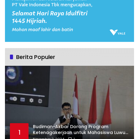
Berita Populer
Budiman-Akbar Dorong Program
1
Ketenagakerjaan untuk Mahasiswa Luwu
Timur, Juru Bicara: Ini Peluang Nyata bagi