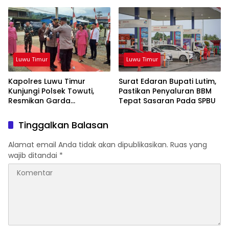
Ekosistem Informasi Publik
yang Kredibel
Luwu Timur
Luwu Timur
Kapolres Luwu Timur
Surat Edaran Bupati Lutim,
Kunjungi Polsek Towuti,
Pastikan Penyaluran BBM
Resmikan Garda
Tepat Sasaran Pada SPBU
Kamtibmas dan Posko di
Desa Timampu
Tinggalkan Balasan
Alamat email Anda tidak akan dipublikasikan.
Ruas yang
wajib ditandai
*