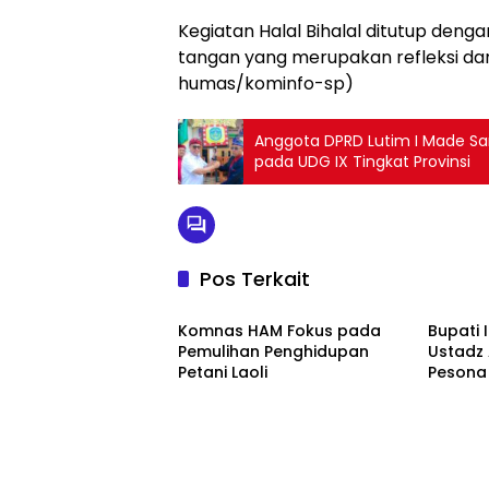
Kegiatan Halal Bihalal ditutup denga
tangan yang merupakan refleksi dari
humas/kominfo-sp)
Anggota DPRD Lutim I Made Sa
pada UDG IX Tingkat Provinsi
Pos Terkait
Luwu Timur
Luwu T
Komnas HAM Fokus pada
Bupati 
Pemulihan Penghidupan
Ustadz
Petani Laoli
Pesona