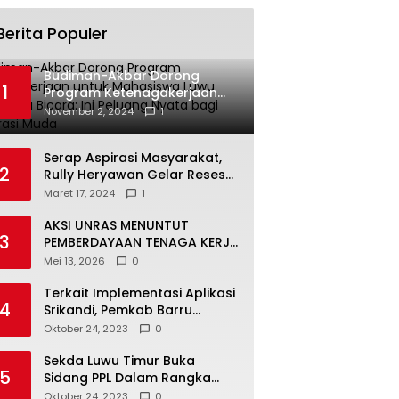
Berita Populer
Budiman-Akbar Dorong
1
Program Ketenagakerjaan
untuk Mahasiswa Luwu Timur,
November 2, 2024
1
Juru Bicara: Ini Peluang Nyata
bagi Generasi Muda
Serap Aspirasi Masyarakat,
2
Rully Heryawan Gelar Reses
Perseorangan
Maret 17, 2024
1
AKSI UNRAS MENUNTUT
3
PEMBERDAYAAN TENAGA KERJA
LOKAL TERHADAP PT. CERIA
Mei 13, 2026
0
NUGRAHA LESTARI
Terkait Implementasi Aplikasi
4
Srikandi, Pemkab Barru
Kunker ke Luwu Timur
Oktober 24, 2023
0
Sekda Luwu Timur Buka
5
Sidang PPL Dalam Rangka
Redistribusi Tanah 2023
Oktober 24, 2023
0