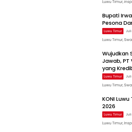
Luwu Timur, ins
Bupati Irw
Pesona Da
Luwu Timur
Jul
Luwu Timur, Swa
Wujudkan 
Jawab, PT 
yang Kredi
Luwu Timur
Jul
Luwu Timur, Swa
KONI Luwu 
2026
Luwu Timur
Juli
Luwu Timur, Ins