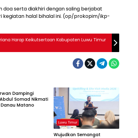
n doa serta diakhiri dengan saling berjabat
 kegiatan halal bihalal ini. (op/prokopim/ikp-
riana Harap Keikutsertaan Kabupaten Luwu Timur
imur
Irwan Dampingi
 Abdul Somad Nikmati
 Danau Matano
Luwu Timur
Wujudkan Semangat