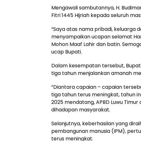
Mengawali sambutannya, H. Budima
Fitri 1445 Hijriah kepada seluruh ma
“Saya atas nama pribadi, keluarga
menyampaikan ucapan selamat Hari Ray
Mohon Maaf Lahir dan batin. Semoga 
ucap Bupati.
Dalam kesempatan tersebut, Bupa
tiga tahun menjalankan amanah me
“Diantara capaian – capaian terse
tiga tahun terus meningkat, tahun in
2025 mendatang, APBD Luwu Timur dap
dihadapan masyarakat.
Selanjutnya, keberhasilan yang dira
pembangunan manusia (IPM), pert
terus meningkat.