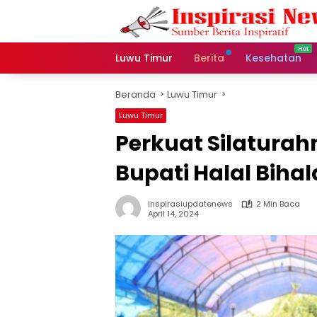
Langsung
ke
konten
Luwu Timur
Berita
Kesehatan
Beranda
Luwu Timur
Luwu Timur
Perkuat Silaturah
Bupati Halal Biha
Inspirasiupdatenews
2 Min Baca
April 14, 2024