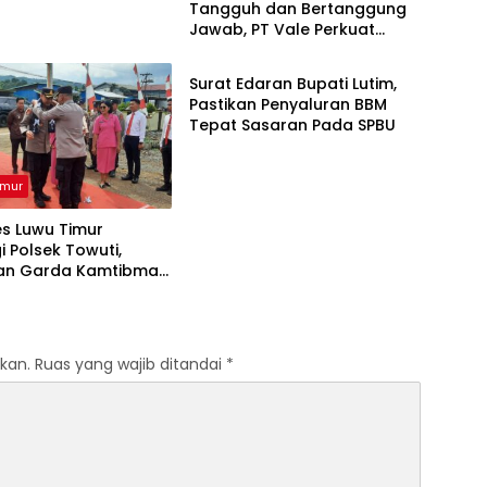
Tangguh dan Bertanggung
Jawab, PT Vale Perkuat
Luwu Timur
Ekosistem Informasi Publik
yang Kredibel
Surat Edaran Bupati Lutim,
Pastikan Penyaluran BBM
Tepat Sasaran Pada SPBU
imur
s Luwu Timur
i Polsek Towuti,
an Garda Kamtibmas
sko di Desa Timampu
kan.
Ruas yang wajib ditandai
*