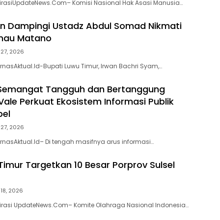
pirasiUpdateNews.Com– Komisi Nasional Hak Asasi Manusia…
an Dampingi Ustadz Abdul Somad Nikmati
nau Matano
i 27, 2026
rnasAktual.Id-Bupati Luwu Timur, Irwan Bachri Syam,…
Semangat Tangguh dan Bertanggung
Vale Perkuat Ekosistem Informasi Publik
bel
i 27, 2026
rnasAktual.Id– Di tengah masifnya arus informasi…
Timur Targetkan 10 Besar Porprov Sulsel
 18, 2026
pirasi UpdateNews.Com– Komite Olahraga Nasional Indonesia…