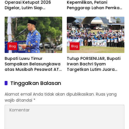
Operasi Ketupat 2026
Kepemilikan, Petani
Digelar, Lutim Siap
Penggarap Lahan Pemkab
Amankan Arus Mudik
Lutim Tidak Dapatkan
Lebaran
Ganti Rugi Tanah
Blog
Blog
Bupati Luwu Timur
Tutup PORSENIJAR, Bupati
Sampaikan Belasungkawa
Irwan Bachri Syam
atas Musibah Pesawat ATR
Targetkan Lutim Juara
42-500
Umum di Provinsi
Tinggalkan Balasan
Alamat email Anda tidak akan dipublikasikan.
Ruas yang
wajib ditandai
*