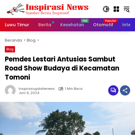
Langsung
ke
konten
Luwu Timur
Berita
Kesehatan
Otomotif
Inter
Beranda
Blog
Blog
Pemdes Lestari Antusias Sambut
Road Show Budaya di Kecamatan
Tomoni
Inspirasiupdatenews
1 Min Baca
Juni 6, 2024