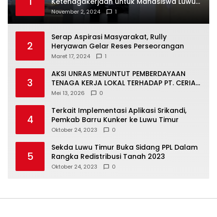
1
Ketenagakerjaan untuk Mahasiswa Luwu
Timur, Juru Bicara: Ini Peluang Nyata bagi
November 2, 2024
1
Generasi Muda
Serap Aspirasi Masyarakat, Rully
2
Heryawan Gelar Reses Perseorangan
Maret 17, 2024
1
AKSI UNRAS MENUNTUT PEMBERDAYAAN
3
TENAGA KERJA LOKAL TERHADAP PT. CERIA
NUGRAHA LESTARI
Mei 13, 2026
0
Terkait Implementasi Aplikasi Srikandi,
4
Pemkab Barru Kunker ke Luwu Timur
Oktober 24, 2023
0
Sekda Luwu Timur Buka Sidang PPL Dalam
5
Rangka Redistribusi Tanah 2023
Oktober 24, 2023
0