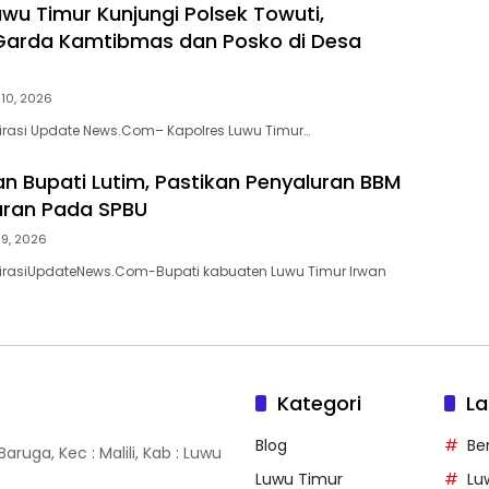
uwu Timur Kunjungi Polsek Towuti,
Garda Kamtibmas dan Posko di Desa
i 10, 2026
pirasi Update News.Com– Kapolres Luwu Timur…
an Bupati Lutim, Pastikan Penyaluran BBM
aran Pada SPBU
i 9, 2026
pirasiUpdateNews.Com-Bupati kabuaten Luwu Timur Irwan
Kategori
La
Blog
Ber
ruga, Kec : Malili, Kab : Luwu
Luwu Timur
Lu