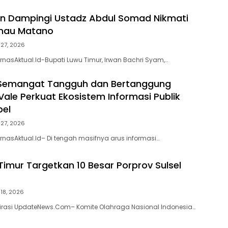
an Dampingi Ustadz Abdul Somad Nikmati
nau Matano
i 27, 2026
rnasAktual.Id-Bupati Luwu Timur, Irwan Bachri Syam,…
Semangat Tangguh dan Bertanggung
Vale Perkuat Ekosistem Informasi Publik
bel
i 27, 2026
rnasAktual.Id– Di tengah masifnya arus informasi…
Timur Targetkan 10 Besar Porprov Sulsel
 18, 2026
pirasi UpdateNews.Com– Komite Olahraga Nasional Indonesia…