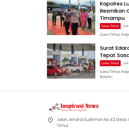
Kapolres L
Resmikan 
Timampu
Luwu Timur
Jul
Luwu Timur, Ins
Surat Edar
Tepat Sas
Luwu Timur
Jul
Luwu Timur, Ins
Bachri…
Jalan.Jendral.Sudirman.No.42 Desa: Ba
Timur