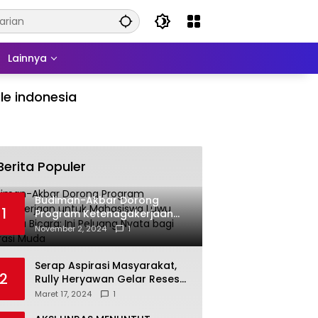
Lainnya
le indonesia
Berita Populer
Budiman-Akbar Dorong
1
Program Ketenagakerjaan
untuk Mahasiswa Luwu Timur,
November 2, 2024
1
Juru Bicara: Ini Peluang Nyata
bagi Generasi Muda
Serap Aspirasi Masyarakat,
2
Rully Heryawan Gelar Reses
Perseorangan
Maret 17, 2024
1