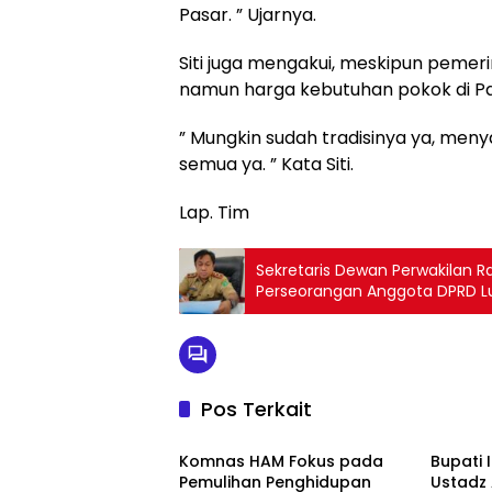
Pasar. ” Ujarnya.
Siti juga mengakui, meskipun peme
namun harga kebutuhan pokok di Pa
” Mungkin sudah tradisinya ya, me
semua ya. ” Kata Siti.
Lap. Tim
Sekretaris Dewan Perwakilan R
Perseorangan Anggota DPRD Lu
Pos Terkait
Luwu Timur
Luwu T
Komnas HAM Fokus pada
Bupati 
Pemulihan Penghidupan
Ustadz