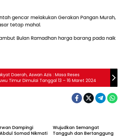
rintah gencar melakukan Gerakan Pangan Murah,
sar tetap mahal.
nyambut Bulan Ramadhan harga barang pada naik
akyat Daerah, Aswan Azis : Masa Reses
wu Timur Dimulai Tanggal 13 – 16 Maret 2024
imur
Luwu Timur
Irwan Dampingi
Wujudkan Semangat
 Abdul Somad Nikmati
Tangguh dan Bertanggung