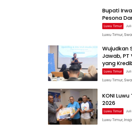
Bupati Irw
Pesona Da
Luwu Timur
Jul
Luwu Timur, Swa
Wujudkan 
Jawab, PT 
yang Kredi
Luwu Timur
Jul
Luwu Timur, Swa
KONI Luwu 
2026
Luwu Timur
Juli
Luwu Timur, Ins