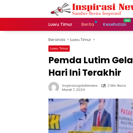
Langsung
ke
konten
Luwu Timur
Berita
Kesehatan
Beranda
Luwu Timur
Luwu Timur
Pemda Lutim Gelar
Hari Ini Terakhir
Inspirasiupdatenews
2 Min Baca
Maret 7, 2024