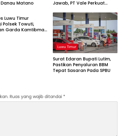
 Danau Matano
Jawab, PT Vale Perkuat
imur
Ekosistem Informasi Publik
yang Kredibel
s Luwu Timur
i Polsek Towuti,
an Garda Kamtibmas
sko di Desa Timampu
Luwu Timur
Surat Edaran Bupati Lutim,
Pastikan Penyaluran BBM
Tepat Sasaran Pada SPBU
kan.
Ruas yang wajib ditandai
*