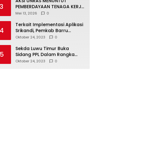
AKSI UNRAS MENUNTUT
3
PEMBERDAYAAN TENAGA KERJA
LOKAL TERHADAP PT. CERIA
Mei 13, 2026
0
NUGRAHA LESTARI
Terkait Implementasi Aplikasi
4
Srikandi, Pemkab Barru
Kunker ke Luwu Timur
Oktober 24, 2023
0
Sekda Luwu Timur Buka
5
Sidang PPL Dalam Rangka
Redistribusi Tanah 2023
Oktober 24, 2023
0