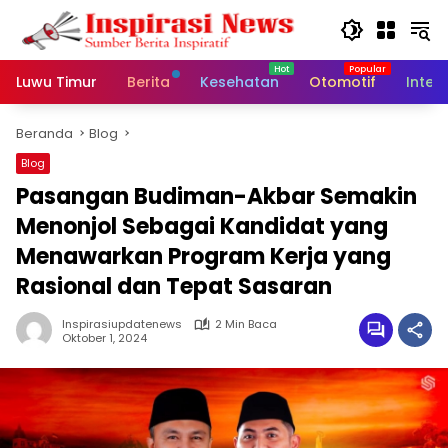
Langsung
ke
konten
Luwu Timur
Berita
Kesehatan
Otomotif
Inter
Beranda
Blog
Blog
Pasangan Budiman-Akbar Semakin
Menonjol Sebagai Kandidat yang
Menawarkan Program Kerja yang
Rasional dan Tepat Sasaran
Inspirasiupdatenews
2 Min Baca
Oktober 1, 2024