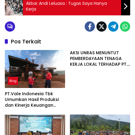
Akbar Andi Leluasa : Tugas Saya Hanya
Kerja
Pos Terkait
AKSI UNRAS MENUNTUT
PEMBERDAYAAN TENAGA
KERJA LOKAL TERHADAP PT.
CERIA NUGRAHA LESTARI
Blog
PT.Vale Indonesia Tbk
Umumkan Hasil Produksi
dan Kinerja Keuangan
Triwulan Dua Tahun 2026