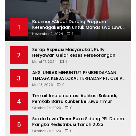
Budiman-Akbar Dorong Program
1
Ketenagakerjaan untuk Mahasiswa Luwu
Timur, Juru Bicara: Ini Peluang Nyata bagi
November 2, 2024
1
Generasi Muda
Serap Aspirasi Masyarakat, Rully
2
Heryawan Gelar Reses Perseorangan
Maret 17, 2024
1
AKSI UNRAS MENUNTUT PEMBERDAYAAN
3
TENAGA KERJA LOKAL TERHADAP PT. CERIA
NUGRAHA LESTARI
Mei 13, 2026
0
Terkait Implementasi Aplikasi Srikandi,
4
Pemkab Barru Kunker ke Luwu Timur
Oktober 24, 2023
0
Sekda Luwu Timur Buka Sidang PPL Dalam
5
Rangka Redistribusi Tanah 2023
Oktober 24, 2023
0