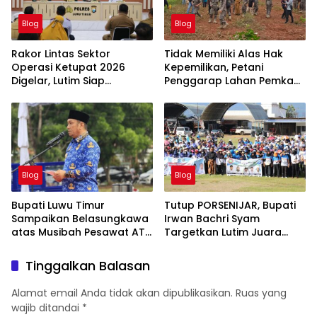
Blog
Blog
Rakor Lintas Sektor
Tidak Memiliki Alas Hak
Operasi Ketupat 2026
Kepemilikan, Petani
Digelar, Lutim Siap
Penggarap Lahan Pemkab
Amankan Arus Mudik
Lutim Tidak Dapatkan
Lebaran
Ganti Rugi Tanah
Blog
Blog
Bupati Luwu Timur
Tutup PORSENIJAR, Bupati
Sampaikan Belasungkawa
Irwan Bachri Syam
atas Musibah Pesawat ATR
Targetkan Lutim Juara
42-500
Umum di Provinsi
Tinggalkan Balasan
Alamat email Anda tidak akan dipublikasikan.
Ruas yang
wajib ditandai
*