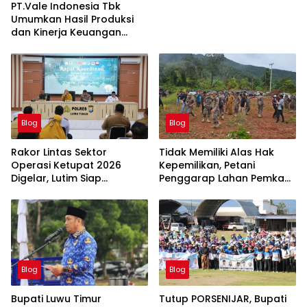
PT.Vale Indonesia Tbk
Umumkan Hasil Produksi
dan Kinerja Keuangan
Triwulan Dua Tahun 2026
Blog
Blog
Rakor Lintas Sektor
Tidak Memiliki Alas Hak
Operasi Ketupat 2026
Kepemilikan, Petani
Digelar, Lutim Siap
Penggarap Lahan Pemkab
Amankan Arus Mudik
Lutim Tidak Dapatkan
Lebaran
Ganti Rugi Tanah
Blog
Blog
Bupati Luwu Timur
Tutup PORSENIJAR, Bupati