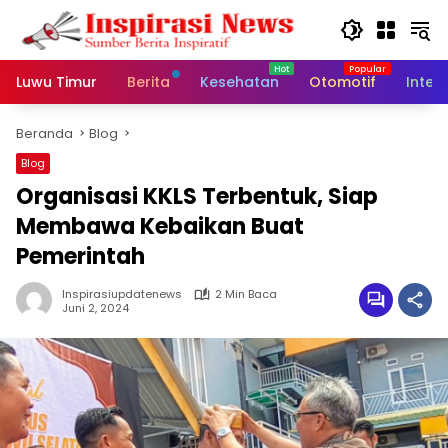
Langsung
ke
konten
Luwu Timur
Berita
Kesehatan
Otomotif
Inter
Beranda
Blog
Blog
Organisasi KKLS Terbentuk, Siap
Membawa Kebaikan Buat
Pemerintah
Inspirasiupdatenews
2 Min Baca
Juni 2, 2024