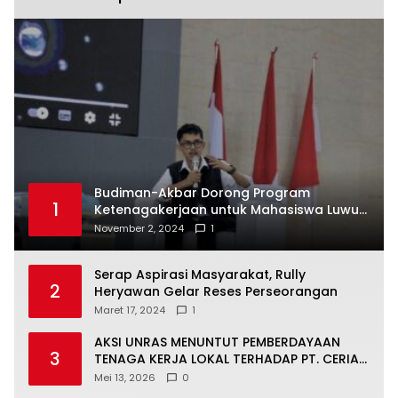
Budiman-Akbar Dorong Program
1
Ketenagakerjaan untuk Mahasiswa Luwu
Timur, Juru Bicara: Ini Peluang Nyata bagi
November 2, 2024
1
Generasi Muda
Serap Aspirasi Masyarakat, Rully
2
Heryawan Gelar Reses Perseorangan
Maret 17, 2024
1
AKSI UNRAS MENUNTUT PEMBERDAYAAN
3
TENAGA KERJA LOKAL TERHADAP PT. CERIA
NUGRAHA LESTARI
Mei 13, 2026
0