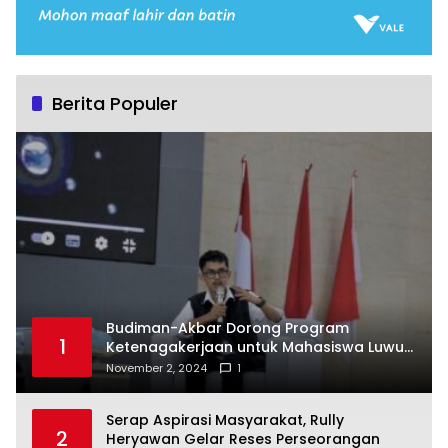
Berita Populer
Budiman-Akbar Dorong Program
1
Ketenagakerjaan untuk Mahasiswa Luwu
Timur, Juru Bicara: Ini Peluang Nyata bagi
November 2, 2024
1
Generasi Muda
Serap Aspirasi Masyarakat, Rully
2
Heryawan Gelar Reses Perseorangan