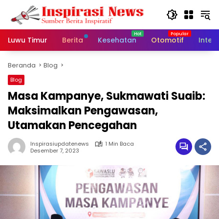
Langsung
ke
konten
Luwu Timur
Berita
Kesehatan
Otomotif
Inter
Beranda
Blog
Blog
Masa Kampanye, Sukmawati Suaib:
Maksimalkan Pengawasan,
Utamakan Pencegahan
Inspirasiupdatenews
1 Min Baca
Desember 7, 2023