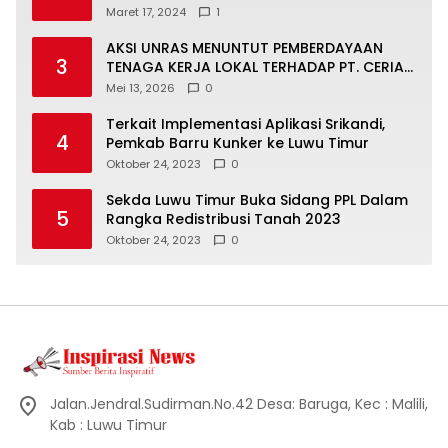
Maret 17, 2024
1
AKSI UNRAS MENUNTUT PEMBERDAYAAN
3
TENAGA KERJA LOKAL TERHADAP PT. CERIA
NUGRAHA LESTARI
Mei 13, 2026
0
Terkait Implementasi Aplikasi Srikandi,
4
Pemkab Barru Kunker ke Luwu Timur
Oktober 24, 2023
0
Sekda Luwu Timur Buka Sidang PPL Dalam
5
Rangka Redistribusi Tanah 2023
Oktober 24, 2023
0
Jalan.Jendral.Sudirman.No.42 Desa: Baruga, Kec : Malili,
Kab : Luwu Timur