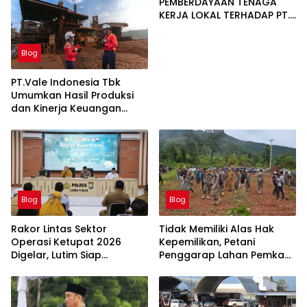
PEMBERDAYAAN TENAGA
KERJA LOKAL TERHADAP PT.
CERIA NUGRAHA LESTARI
Blog
PT.Vale Indonesia Tbk
Umumkan Hasil Produksi
dan Kinerja Keuangan
Triwulan Dua Tahun 2026
Blog
Blog
Rakor Lintas Sektor
Tidak Memiliki Alas Hak
Operasi Ketupat 2026
Kepemilikan, Petani
Digelar, Lutim Siap
Penggarap Lahan Pemkab
Amankan Arus Mudik
Lutim Tidak Dapatkan
Lebaran
Ganti Rugi Tanah