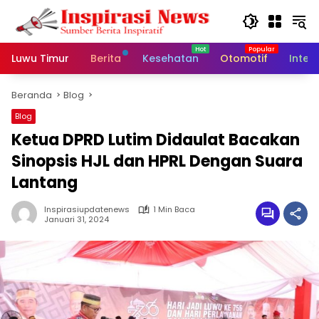
Langsung
ke
konten
Luwu Timur
Berita
Kesehatan
Otomotif
Inter
Beranda
Blog
Blog
Ketua DPRD Lutim Didaulat Bacakan
Sinopsis HJL dan HPRL Dengan Suara
Lantang
Inspirasiupdatenews
1 Min Baca
Januari 31, 2024