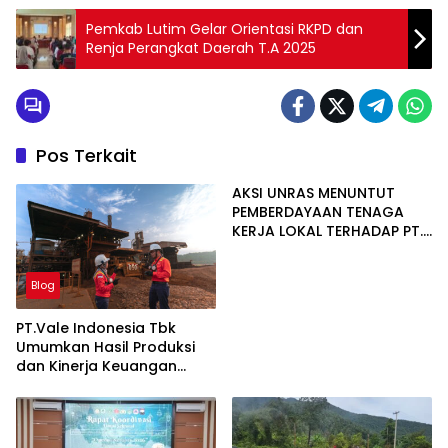
Pemkab Lutim Gelar Orientasi RKPD dan
Renja Perangkat Daerah T.A 2025
Pos Terkait
AKSI UNRAS MENUNTUT
PEMBERDAYAAN TENAGA
KERJA LOKAL TERHADAP PT.
CERIA NUGRAHA LESTARI
Blog
PT.Vale Indonesia Tbk
Umumkan Hasil Produksi
dan Kinerja Keuangan
Triwulan Dua Tahun 2026