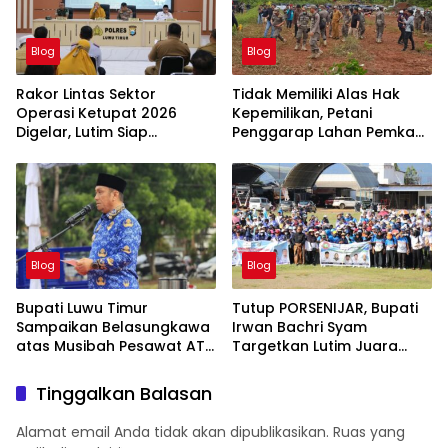
Blog
Blog
Rakor Lintas Sektor
Tidak Memiliki Alas Hak
Operasi Ketupat 2026
Kepemilikan, Petani
Digelar, Lutim Siap
Penggarap Lahan Pemkab
Amankan Arus Mudik
Lutim Tidak Dapatkan
Lebaran
Ganti Rugi Tanah
Blog
Blog
Bupati Luwu Timur
Tutup PORSENIJAR, Bupati
Sampaikan Belasungkawa
Irwan Bachri Syam
atas Musibah Pesawat ATR
Targetkan Lutim Juara
42-500
Umum di Provinsi
Tinggalkan Balasan
Alamat email Anda tidak akan dipublikasikan.
Ruas yang