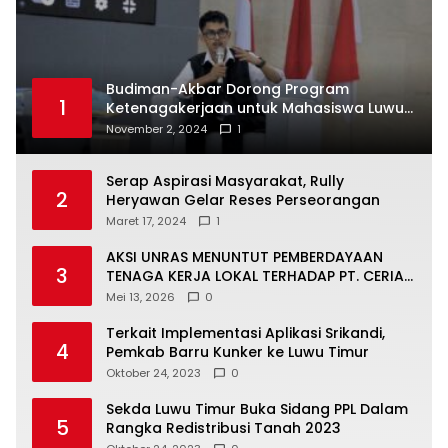
Budiman-Akbar Dorong Program
1
Ketenagakerjaan untuk Mahasiswa Luwu
Timur, Juru Bicara: Ini Peluang Nyata bagi
November 2, 2024
1
Generasi Muda
Serap Aspirasi Masyarakat, Rully
2
Heryawan Gelar Reses Perseorangan
Maret 17, 2024
1
AKSI UNRAS MENUNTUT PEMBERDAYAAN
3
TENAGA KERJA LOKAL TERHADAP PT. CERIA
NUGRAHA LESTARI
Mei 13, 2026
0
Terkait Implementasi Aplikasi Srikandi,
4
Pemkab Barru Kunker ke Luwu Timur
Oktober 24, 2023
0
Sekda Luwu Timur Buka Sidang PPL Dalam
5
Rangka Redistribusi Tanah 2023