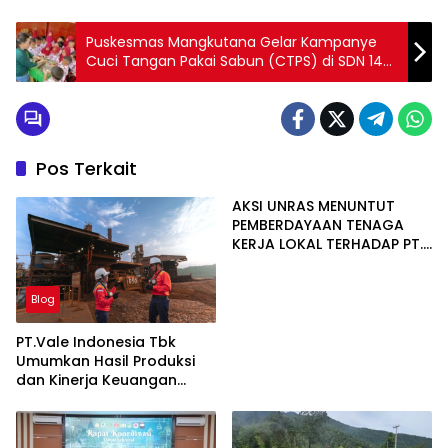
Puskesmas Mangkutana Gelar Kampanye
Cuci Tangan Pakai Sabun (CTPS) di SDN 147
Wonorejo
Pos Terkait
AKSI UNRAS MENUNTUT
PEMBERDAYAAN TENAGA
KERJA LOKAL TERHADAP PT.
CERIA NUGRAHA LESTARI
Blog
PT.Vale Indonesia Tbk
Umumkan Hasil Produksi
dan Kinerja Keuangan
Triwulan Dua Tahun 2026