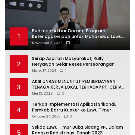
Budiman-Akbar Dorong Program
1
Ketenagakerjaan untuk Mahasiswa Luwu
Timur, Juru Bicara: Ini Peluang Nyata bagi
November 2, 2024
1
Generasi Muda
Serap Aspirasi Masyarakat, Rully
2
Heryawan Gelar Reses Perseorangan
Maret 17, 2024
1
AKSI UNRAS MENUNTUT PEMBERDAYAAN
3
TENAGA KERJA LOKAL TERHADAP PT. CERIA
NUGRAHA LESTARI
Mei 13, 2026
0
Terkait Implementasi Aplikasi Srikandi,
4
Pemkab Barru Kunker ke Luwu Timur
Oktober 24, 2023
0
Sekda Luwu Timur Buka Sidang PPL Dalam
5
Rangka Redistribusi Tanah 2023