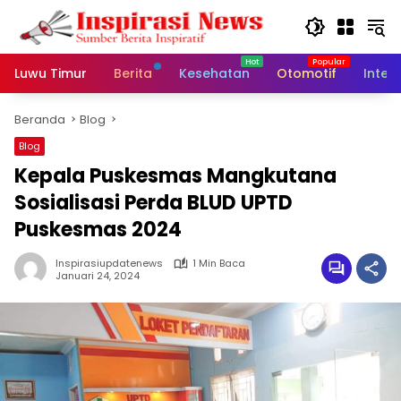
Langsung
ke
konten
Luwu Timur
Berita
Kesehatan
Otomotif
Inter
Beranda
Blog
Blog
Kepala Puskesmas Mangkutana
Sosialisasi Perda BLUD UPTD
Puskesmas 2024
Inspirasiupdatenews
1 Min Baca
Januari 24, 2024