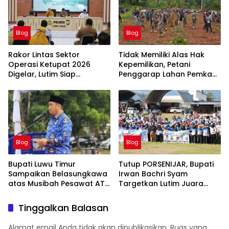
Blog
Blog
Rakor Lintas Sektor
Tidak Memiliki Alas Hak
Operasi Ketupat 2026
Kepemilikan, Petani
Digelar, Lutim Siap
Penggarap Lahan Pemkab
Amankan Arus Mudik
Lutim Tidak Dapatkan
Lebaran
Ganti Rugi Tanah
Blog
Blog
Bupati Luwu Timur
Tutup PORSENIJAR, Bupati
Sampaikan Belasungkawa
Irwan Bachri Syam
atas Musibah Pesawat ATR
Targetkan Lutim Juara
42-500
Umum di Provinsi
Tinggalkan Balasan
Alamat email Anda tidak akan dipublikasikan.
Ruas yang