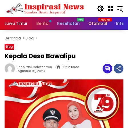
Langsung
ke
konten
Luwu Timur
Berita
Kesehatan
Otomotif
Inter
Beranda
Blog
Blog
Kepala Desa Bawalipu
Inspirasiupdatenews
0 Min Baca
Agustus 16, 2024