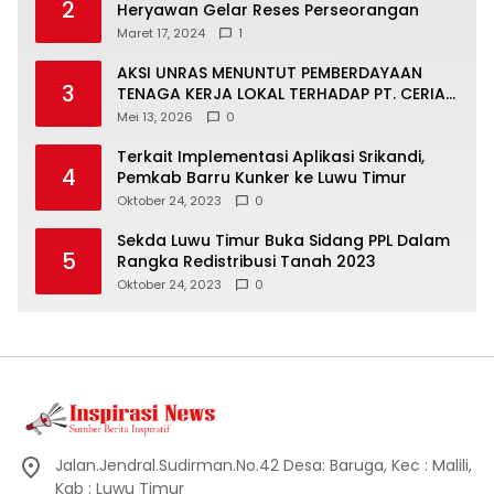
2
Heryawan Gelar Reses Perseorangan
Maret 17, 2024
1
AKSI UNRAS MENUNTUT PEMBERDAYAAN
3
TENAGA KERJA LOKAL TERHADAP PT. CERIA
NUGRAHA LESTARI
Mei 13, 2026
0
Terkait Implementasi Aplikasi Srikandi,
4
Pemkab Barru Kunker ke Luwu Timur
Oktober 24, 2023
0
Sekda Luwu Timur Buka Sidang PPL Dalam
5
Rangka Redistribusi Tanah 2023
Oktober 24, 2023
0
Jalan.Jendral.Sudirman.No.42 Desa: Baruga, Kec : Malili,
Kab : Luwu Timur