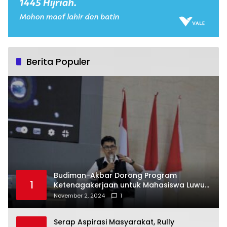
Berita Populer
Budiman-Akbar Dorong Program
1
Ketenagakerjaan untuk Mahasiswa Luwu
Timur, Juru Bicara: Ini Peluang Nyata bagi
November 2, 2024
1
Generasi Muda
Serap Aspirasi Masyarakat, Rully