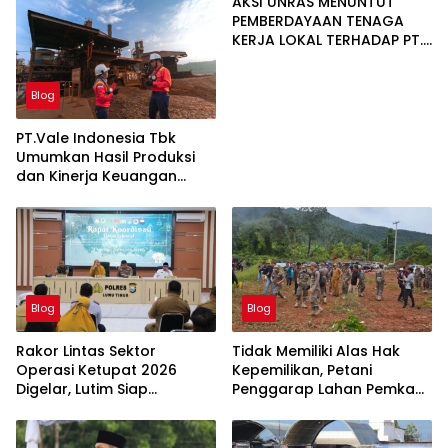
AKSI UNRAS MENUNTUT
PEMBERDAYAAN TENAGA
KERJA LOKAL TERHADAP PT.
CERIA NUGRAHA LESTARI
Blog
PT.Vale Indonesia Tbk
Umumkan Hasil Produksi
dan Kinerja Keuangan
Triwulan Dua Tahun 2026
Blog
Blog
Rakor Lintas Sektor
Tidak Memiliki Alas Hak
Operasi Ketupat 2026
Kepemilikan, Petani
Digelar, Lutim Siap
Penggarap Lahan Pemkab
Amankan Arus Mudik
Lutim Tidak Dapatkan
Lebaran
Ganti Rugi Tanah