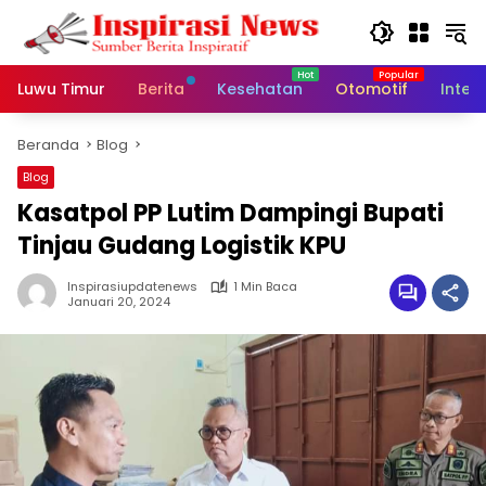
Langsung
ke
konten
Luwu Timur
Berita
Kesehatan
Otomotif
Inter
Beranda
Blog
Blog
Kasatpol PP Lutim Dampingi Bupati
Tinjau Gudang Logistik KPU
Inspirasiupdatenews
1 Min Baca
Januari 20, 2024