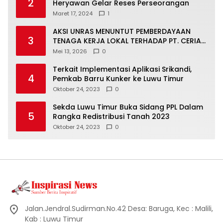
2
Heryawan Gelar Reses Perseorangan
Maret 17, 2024
1
AKSI UNRAS MENUNTUT PEMBERDAYAAN
3
TENAGA KERJA LOKAL TERHADAP PT. CERIA
NUGRAHA LESTARI
Mei 13, 2026
0
Terkait Implementasi Aplikasi Srikandi,
4
Pemkab Barru Kunker ke Luwu Timur
Oktober 24, 2023
0
Sekda Luwu Timur Buka Sidang PPL Dalam
5
Rangka Redistribusi Tanah 2023
Oktober 24, 2023
0
Jalan.Jendral.Sudirman.No.42 Desa: Baruga, Kec : Malili,
Kab : Luwu Timur