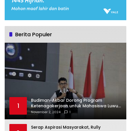
Berita Populer
Budiman-Akbar Dorong Program
1
Ketenagakerjaan untuk Mahasiswa Luwu
Timur, Juru Bicara: Ini Peluang Nyata bagi
November 2, 2024
1
Generasi Muda
Serap Aspirasi Masyarakat, Rully