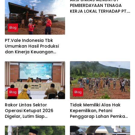
PEMBERDAYAAN TENAGA
KERJA LOKAL TERHADAP PT.
CERIA NUGRAHA LESTARI
Blog
PT.Vale Indonesia Tbk
Umumkan Hasil Produksi
dan Kinerja Keuangan
Triwulan Dua Tahun 2026
Blog
Blog
Rakor Lintas Sektor
Tidak Memiliki Alas Hak
Operasi Ketupat 2026
Kepemilikan, Petani
Digelar, Lutim Siap
Penggarap Lahan Pemkab
Amankan Arus Mudik
Lutim Tidak Dapatkan
Lebaran
Ganti Rugi Tanah