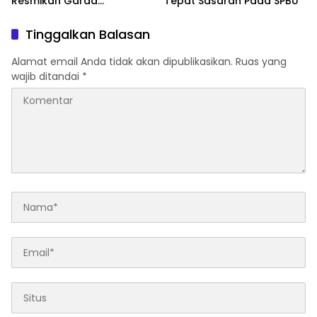
Resmikan Garda
Tepat Sasaran Pada SPBU
Kamtibmas dan Posko di
Desa Timampu
Tinggalkan Balasan
Alamat email Anda tidak akan dipublikasikan.
Ruas yang
wajib ditandai
*