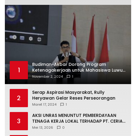
Budiman-Akbar Dorong Program
1
Ketenagakerjaan untuk Mahasiswa Luwu
Timur, Juru Bicara: Ini Peluang Nyata bagi
November 2, 2024
1
Generasi Muda
Serap Aspirasi Masyarakat, Rully
2
Heryawan Gelar Reses Perseorangan
Maret 17, 2024
1
AKSI UNRAS MENUNTUT PEMBERDAYAAN
3
TENAGA KERJA LOKAL TERHADAP PT. CERIA
NUGRAHA LESTARI
Mei 13, 2026
0