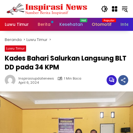
Langsung
ke
konten
Luwu Timur
Berita
Kesehatan
Otomotif
Inter
Beranda
Luwu Timur
Luwu Timur
Kades Bahari Salurkan Langsung BLT
DD pada 34 KPM
Inspirasiupdatenews
1 Min Baca
April 6, 2024