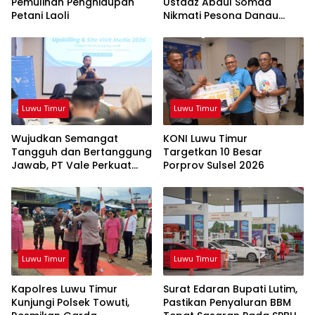
Pemulihan Penghidupan
Ustadz Abdul Somad
Petani Laoli
Nikmati Pesona Danau
Matano
Luwu Timur
Luwu Timur
Wujudkan Semangat
KONI Luwu Timur
Tangguh dan Bertanggung
Targetkan 10 Besar
Jawab, PT Vale Perkuat
Porprov Sulsel 2026
Ekosistem Informasi Publik
yang Kredibel
Luwu Timur
Luwu Timur
Kapolres Luwu Timur
Surat Edaran Bupati Lutim,
Kunjungi Polsek Towuti,
Pastikan Penyaluran BBM