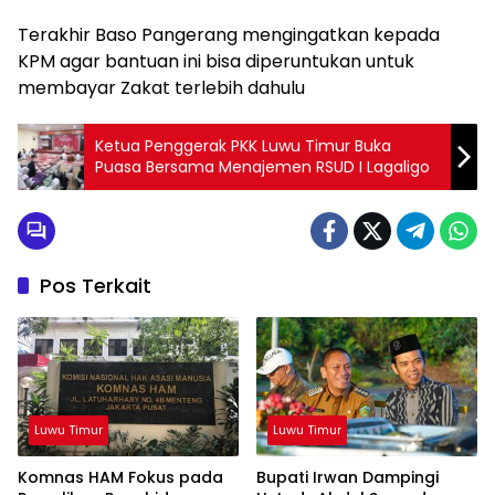
Terakhir Baso Pangerang mengingatkan kepada
KPM agar bantuan ini bisa diperuntukan untuk
membayar Zakat terlebih dahulu
Ketua Penggerak PKK Luwu Timur Buka
Puasa Bersama Menajemen RSUD I Lagaligo
Pos Terkait
Luwu Timur
Luwu Timur
Komnas HAM Fokus pada
Bupati Irwan Dampingi