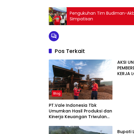
Pengukuhan Tim Budiman-Akba
Simpatisan
Pos Terkait
AKSI U
PEMBER
KERJA 
CERIA 
Blog
PT.Vale Indonesia Tbk
Umumkan Hasil Produksi dan
Kinerja Keuangan Triwulan
Blog
Dua Tahun 2026
Bupati 