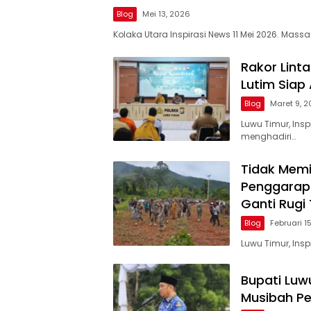
Blog
Mei 13, 2026
Kolaka Utara Inspirasi News 11 Mei 2026. Massa
Rakor Linta
Lutim Siap
Blog
Maret 9, 
Luwu Timur, In
menghadiri…
Tidak Memil
Penggarap
Ganti Rugi
Blog
Februari 1
Luwu Timur, Ins
Bupati Luw
Musibah P