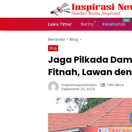
Langsung
ke
konten
Luwu Timur
Berita
Kesehatan
Beranda
Blog
Blog
Jaga Pilkada Dam
Fitnah, Lawan de
Inspirasiupdatenews
1 Min Baca
September 20, 2024