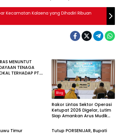
r Kecamatan Kalaena yang Dihadiri Ribuan
NRAS MENUNTUT
DAYAAN TENAGA
LOKAL TERHADAP PT.
NUGRAHA LESTARI
Blog
Rakor Lintas Sektor Operasi
Ketupat 2026 Digelar, Lutim
Siap Amankan Arus Mudik
Blog
Lebaran
Luwu Timur
Tutup PORSENIJAR, Bupati