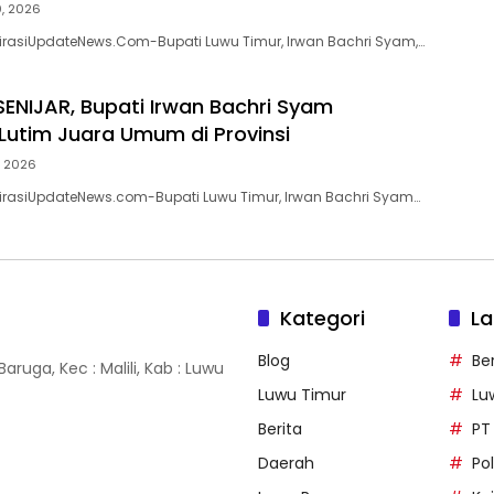
0, 2026
pirasiUpdateNews.Com-Bupati Luwu Timur, Irwan Bachri Syam,…
ENIJAR, Bupati Irwan Bachri Syam
Lutim Juara Umum di Provinsi
, 2026
pirasiUpdateNews.com-Bupati Luwu Timur, Irwan Bachri Syam…
Kategori
La
Blog
Ber
ruga, Kec : Malili, Kab : Luwu
Luwu Timur
Lu
Berita
PT
Daerah
Po