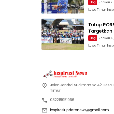
Blog
Januari 2
Luwu Timur, Ins
Tutup PORS
Targetkan 
Blog
Januari 19
Luwu Timur, Ins
Jalan.Jendral.Sudirman.No.42 Desa: Ba
Timur
082218951966
inspirasiupdatenews@gmail.com