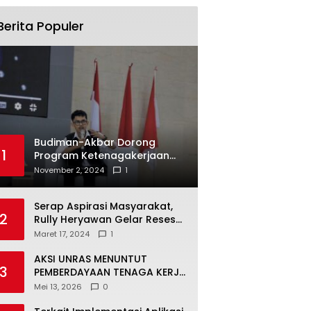
Berita Populer
Budiman-Akbar Dorong
1
Program Ketenagakerjaan
untuk Mahasiswa Luwu Timur,
November 2, 2024
1
Juru Bicara: Ini Peluang Nyata
bagi Generasi Muda
Serap Aspirasi Masyarakat,
2
Rully Heryawan Gelar Reses
Perseorangan
Maret 17, 2024
1
AKSI UNRAS MENUNTUT
3
PEMBERDAYAAN TENAGA KERJA
LOKAL TERHADAP PT. CERIA
Mei 13, 2026
0
NUGRAHA LESTARI