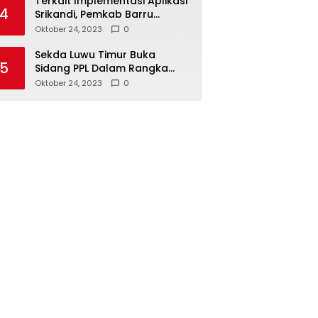
Terkait Implementasi Aplikasi
4
Srikandi, Pemkab Barru
Kunker ke Luwu Timur
Oktober 24, 2023
0
Sekda Luwu Timur Buka
5
Sidang PPL Dalam Rangka
Redistribusi Tanah 2023
Oktober 24, 2023
0