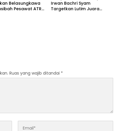
kan Belasungkawa
Irwan Bachri Syam
usibah Pesawat ATR
Targetkan Lutim Juara
Umum di Provinsi
kan.
Ruas yang wajib ditandai
*