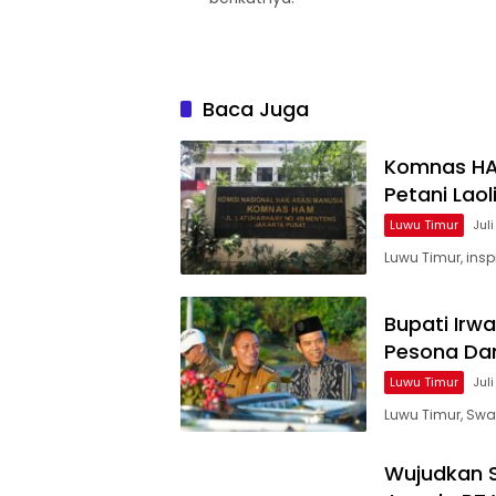
Baca Juga
Komnas HA
Petani Laol
Luwu Timur
Jul
Luwu Timur, ins
Bupati Irw
Pesona Da
Luwu Timur
Jul
Luwu Timur, Swa
Wujudkan 