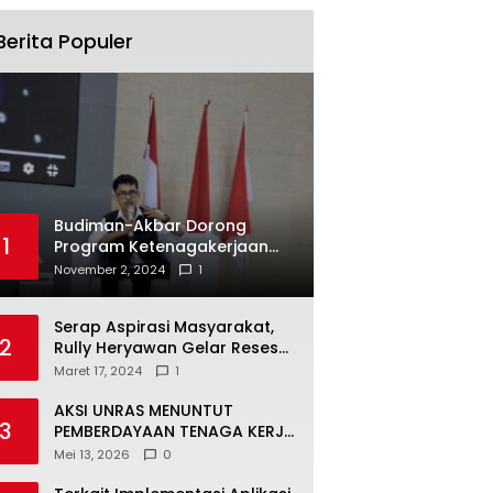
Berita Populer
Budiman-Akbar Dorong
1
Program Ketenagakerjaan
untuk Mahasiswa Luwu Timur,
November 2, 2024
1
Juru Bicara: Ini Peluang Nyata
bagi Generasi Muda
Serap Aspirasi Masyarakat,
2
Rully Heryawan Gelar Reses
Perseorangan
Maret 17, 2024
1
AKSI UNRAS MENUNTUT
3
PEMBERDAYAAN TENAGA KERJA
LOKAL TERHADAP PT. CERIA
Mei 13, 2026
0
NUGRAHA LESTARI