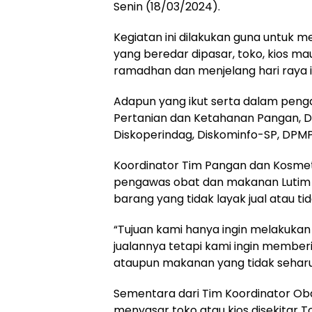
Senin (18/03/2024).
Kegiatan ini dilakukan guna untuk 
yang beredar dipasar, toko, kios ma
ramadhan dan menjelang hari raya idh
Adapun yang ikut serta dalam pengaw
Pertanian dan Ketahanan Pangan, Di
Diskoperindag, Diskominfo-SP, DPMP
Koordinator Tim Pangan dan Kosmeti
pengawas obat dan makanan Lutim 
barang yang tidak layak jual atau tid
“Tujuan kami hanya ingin melakuka
jualannya tetapi kami ingin membe
ataupun makanan yang tidak seharusny
Sementara dari Tim Koordinator Oba
menyasar toko atau kios disekitar