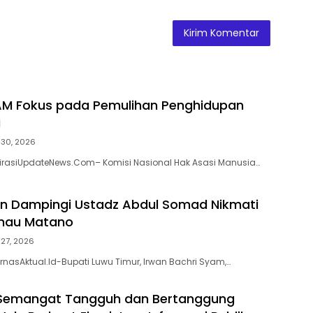
M Fokus pada Pemulihan Penghidupan
i
i 30, 2026
pirasiUpdateNews.Com– Komisi Nasional Hak Asasi Manusia…
an Dampingi Ustadz Abdul Somad Nikmati
nau Matano
i 27, 2026
rnasAktual.Id-Bupati Luwu Timur, Irwan Bachri Syam,…
Semangat Tangguh dan Bertanggung