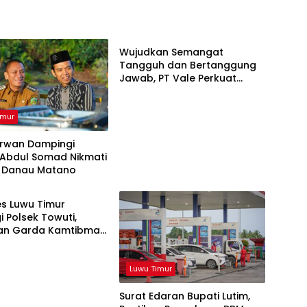
Luwu Timur
Wujudkan Semangat
Tangguh dan Bertanggung
Jawab, PT Vale Perkuat
Ekosistem Informasi Publik
yang Kredibel
imur
Irwan Dampingi
 Abdul Somad Nikmati
 Danau Matano
imur
s Luwu Timur
i Polsek Towuti,
an Garda Kamtibmas
sko di Desa Timampu
Luwu Timur
Surat Edaran Bupati Lutim,