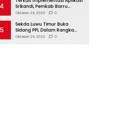
Terkait Implementasi Aplikasi
4
Srikandi, Pemkab Barru
Kunker ke Luwu Timur
Oktober 24, 2023
0
Sekda Luwu Timur Buka
5
Sidang PPL Dalam Rangka
Redistribusi Tanah 2023
Oktober 24, 2023
0