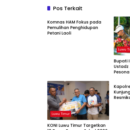
Pos Terkait
Luwu Timur
Komnas HAM Fokus pada
Pemulihan Penghidupan
Petani Laoli
Luwu T
Bupati 
Ustadz
Pesona
Luwu T
Kapolre
Kunjung
Resmik
dan Po
Luwu Timur
KONI Luwu Timur Targetkan