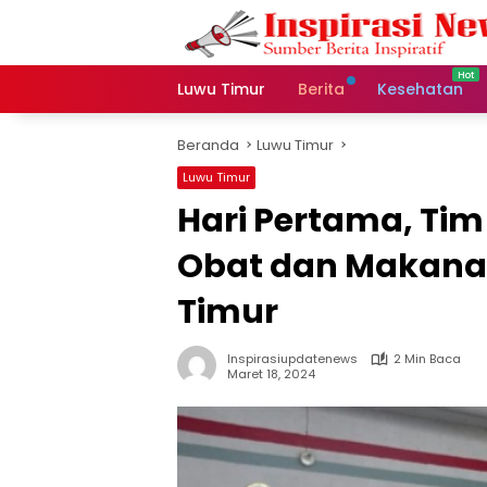
Langsung
ke
konten
Luwu Timur
Berita
Kesehatan
Beranda
Luwu Timur
Luwu Timur
Hari Pertama, Ti
Obat dan Makanan
Timur
Inspirasiupdatenews
2 Min Baca
Maret 18, 2024