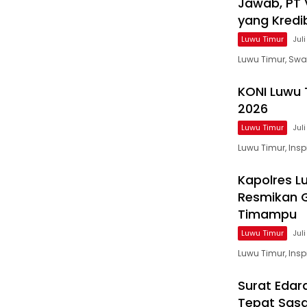
Jawab, PT 
yang Kredi
Luwu Timur
Jul
Luwu Timur, Swa
KONI Luwu 
2026
Luwu Timur
Juli
Luwu Timur, Ins
Kapolres L
Resmikan 
Timampu
Luwu Timur
Jul
Luwu Timur, Ins
Surat Edar
Tepat Sas