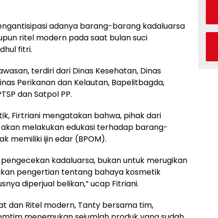
mengantisipasi adanya barang-barang kadaluarsa
upun ritel modern pada saat bulan suci
ul fitri.
asan, terdiri dari Dinas Kesehatan, Dinas
nas Perikanan dan Kelautan, Bapelitbagda,
TSP dan Satpol PP.
k, Firtriani mengatakan bahwa, pihak dari
akan melakukan edukasi terhadap barang-
ak memiliki ijin edar (BPOM).
n pengecekan kadaluarsa, bukan untuk merugikan
rikan pengertian tentang bahaya kosmetik
a diperjual belikan,” ucap Fitriani.
t dan Ritel modern, Tanty bersama tim,
 Tomtim menemukan sejumlah produk yang sudah