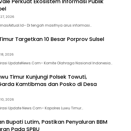
Vale Perkuat Ekosistem Informasi Publik
bel
i 27, 2026
rnasAktual.Id– Di tengah masifnya arus informasi…
Timur Targetkan 10 Besar Porprov Sulsel
 18, 2026
pirasi UpdateNews.Com– Komite Olahraga Nasional Indonesia…
uwu Timur Kunjungi Polsek Towuti,
Garda Kamtibmas dan Posko di Desa
i 10, 2026
pirasi Update News.Com– Kapolres Luwu Timur…
an Bupati Lutim, Pastikan Penyaluran BBM
aran Pada SPBU