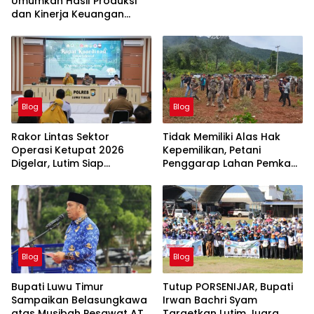
Umumkan Hasil Produksi
dan Kinerja Keuangan
Triwulan Dua Tahun 2026
Blog
Blog
Rakor Lintas Sektor
Tidak Memiliki Alas Hak
Operasi Ketupat 2026
Kepemilikan, Petani
Digelar, Lutim Siap
Penggarap Lahan Pemkab
Amankan Arus Mudik
Lutim Tidak Dapatkan
Lebaran
Ganti Rugi Tanah
Blog
Blog
Bupati Luwu Timur
Tutup PORSENIJAR, Bupati
Sampaikan Belasungkawa
Irwan Bachri Syam
atas Musibah Pesawat ATR
Targetkan Lutim Juara