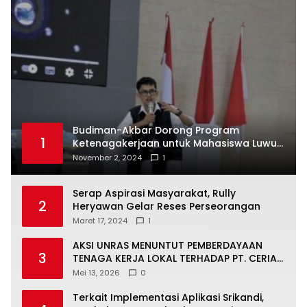
Budiman-Akbar Dorong Program
1
Ketenagakerjaan untuk Mahasiswa Luwu
Timur, Juru Bicara: Ini Peluang Nyata bagi
November 2, 2024
1
Generasi Muda
Serap Aspirasi Masyarakat, Rully
2
Heryawan Gelar Reses Perseorangan
Maret 17, 2024
1
AKSI UNRAS MENUNTUT PEMBERDAYAAN
3
TENAGA KERJA LOKAL TERHADAP PT. CERIA
NUGRAHA LESTARI
Mei 13, 2026
0
Terkait Implementasi Aplikasi Srikandi,