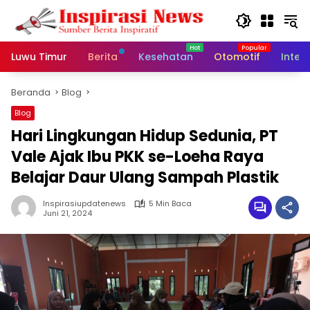
Langsung
ke
konten
Luwu Timur
Berita
Kesehatan
Otomotif
Inter
Beranda
Blog
Blog
Hari Lingkungan Hidup Sedunia, PT
Vale Ajak Ibu PKK se-Loeha Raya
Belajar Daur Ulang Sampah Plastik
Inspirasiupdatenews
5 Min Baca
Juni 21, 2024