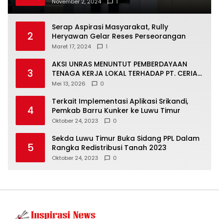
Timur, Juru Bicara: Ini Peluang Nyata bagi
November 2, 2024
1
Generasi Muda
Serap Aspirasi Masyarakat, Rully
2
Heryawan Gelar Reses Perseorangan
Maret 17, 2024
1
AKSI UNRAS MENUNTUT PEMBERDAYAAN
3
TENAGA KERJA LOKAL TERHADAP PT. CERIA
NUGRAHA LESTARI
Mei 13, 2026
0
Terkait Implementasi Aplikasi Srikandi,
4
Pemkab Barru Kunker ke Luwu Timur
Oktober 24, 2023
0
Sekda Luwu Timur Buka Sidang PPL Dalam
5
Rangka Redistribusi Tanah 2023
Oktober 24, 2023
0