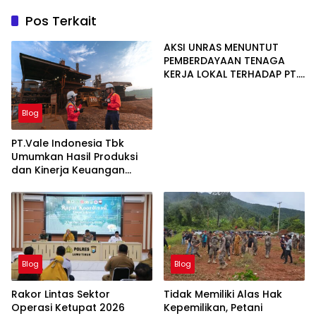
Pos Terkait
AKSI UNRAS MENUNTUT
PEMBERDAYAAN TENAGA
KERJA LOKAL TERHADAP PT.
CERIA NUGRAHA LESTARI
Blog
PT.Vale Indonesia Tbk
Umumkan Hasil Produksi
dan Kinerja Keuangan
Triwulan Dua Tahun 2026
Blog
Blog
Rakor Lintas Sektor
Tidak Memiliki Alas Hak
Operasi Ketupat 2026
Kepemilikan, Petani