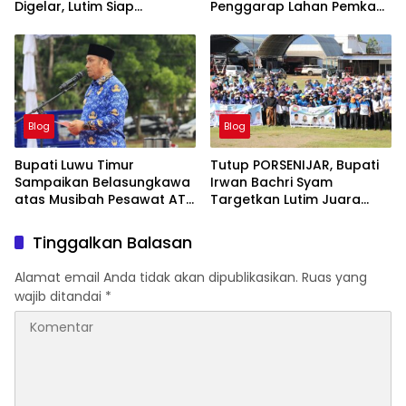
Digelar, Lutim Siap
Penggarap Lahan Pemkab
Amankan Arus Mudik
Lutim Tidak Dapatkan
Lebaran
Ganti Rugi Tanah
Blog
Blog
Bupati Luwu Timur
Tutup PORSENIJAR, Bupati
Sampaikan Belasungkawa
Irwan Bachri Syam
atas Musibah Pesawat ATR
Targetkan Lutim Juara
42-500
Umum di Provinsi
Tinggalkan Balasan
Alamat email Anda tidak akan dipublikasikan.
Ruas yang
wajib ditandai
*