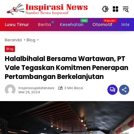
Langsung
ke
konten
Luwu Timur
Berita
Kesehatan
Otomotif
Inter
Beranda
Blog
Blog
Halalbihalal Bersama Wartawan, PT
Vale Tegaskan Komitmen Penerapan
Pertambangan Berkelanjutan
Inspirasiupdatenews
3 Min Baca
Mei 29, 2024