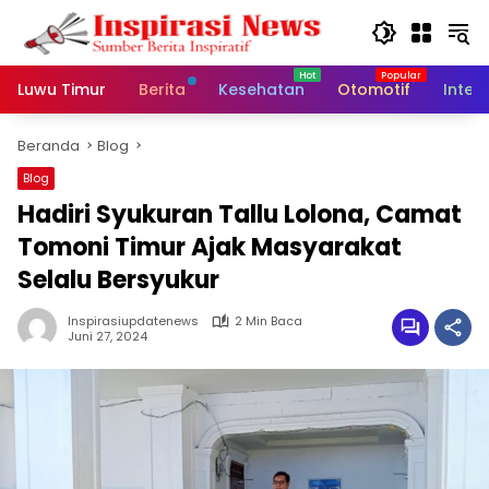
Langsung
ke
konten
Luwu Timur
Berita
Kesehatan
Otomotif
Inter
Beranda
Blog
Blog
Hadiri Syukuran Tallu Lolona, Camat
Tomoni Timur Ajak Masyarakat
Selalu Bersyukur
Inspirasiupdatenews
2 Min Baca
Juni 27, 2024