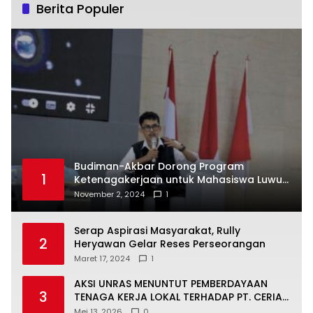
Berita Populer
Budiman-Akbar Dorong Program
1
Ketenagakerjaan untuk Mahasiswa Luwu
Timur, Juru Bicara: Ini Peluang Nyata bagi
November 2, 2024
1
Generasi Muda
Serap Aspirasi Masyarakat, Rully
2
Heryawan Gelar Reses Perseorangan
Maret 17, 2024
1
AKSI UNRAS MENUNTUT PEMBERDAYAAN
3
TENAGA KERJA LOKAL TERHADAP PT. CERIA
NUGRAHA LESTARI
Mei 13, 2026
0