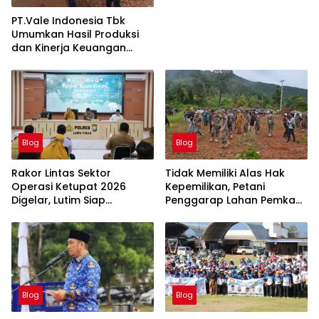
PT.Vale Indonesia Tbk
Umumkan Hasil Produksi
dan Kinerja Keuangan
Triwulan Dua Tahun 2026
Blog
Blog
Rakor Lintas Sektor
Tidak Memiliki Alas Hak
Operasi Ketupat 2026
Kepemilikan, Petani
Digelar, Lutim Siap
Penggarap Lahan Pemkab
Amankan Arus Mudik
Lutim Tidak Dapatkan
Lebaran
Ganti Rugi Tanah
Blog
Blog