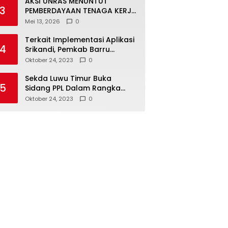
AKSI UNRAS MENUNTUT
3
PEMBERDAYAAN TENAGA KERJA
LOKAL TERHADAP PT. CERIA
Mei 13, 2026
0
NUGRAHA LESTARI
Terkait Implementasi Aplikasi
4
Srikandi, Pemkab Barru
Kunker ke Luwu Timur
Oktober 24, 2023
0
Sekda Luwu Timur Buka
5
Sidang PPL Dalam Rangka
Redistribusi Tanah 2023
Oktober 24, 2023
0