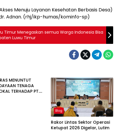
Akses Menuju Layanan Kesehatan Berbasis Desa)
 dr. Adnan. (rhj/ikp-humas/kominfo-sp)
u Timur Menegaskan semua Warga Indonesia Bisa
upaten Luwu Timur
NRAS MENUNTUT
DAYAAN TENAGA
LOKAL TERHADAP PT.
NUGRAHA LESTARI
Blog
Rakor Lintas Sektor Operasi
Ketupat 2026 Digelar, Lutim