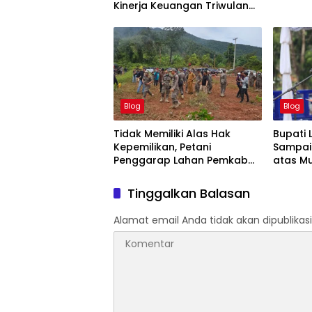
Kinerja Keuangan Triwulan
Dua Tahun 2026
Blog
Blog
Tidak Memiliki Alas Hak
Bupati 
Kepemilikan, Petani
Sampai
Penggarap Lahan Pemkab
atas M
Lutim Tidak Dapatkan Ganti
42-500
Rugi Tanah
Tinggalkan Balasan
Alamat email Anda tidak akan dipublikasi