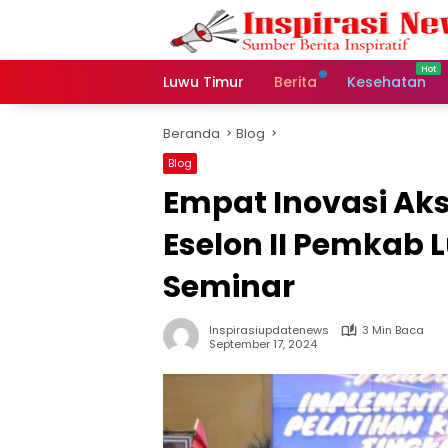
Langsung
ke
konten
Luwu Timur
Berita
Kesehatan
Beranda
Blog
Blog
Empat Inovasi Ak
Eselon II Pemkab 
Seminar
Inspirasiupdatenews
3 Min Baca
September 17, 2024