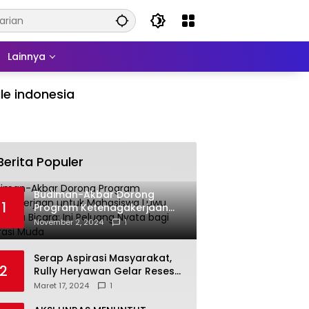
Lainnya
le indonesia
Berita Populer
Budiman-Akbar Dorong
1
Program Ketenagakerjaan
untuk Mahasiswa Luwu Timur,
November 2, 2024
1
Juru Bicara: Ini Peluang Nyata
bagi Generasi Muda
Serap Aspirasi Masyarakat,
2
Rully Heryawan Gelar Reses
Perseorangan
Maret 17, 2024
1