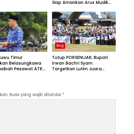
Siap Amankan Arus Mudik
Lebaran
Blog
Luwu Timur
Tutup PORSENIJAR, Bupati
kan Belasungkawa
Irwan Bachri Syam
usibah Pesawat ATR
Targetkan Lutim Juara
Umum di Provinsi
kan.
Ruas yang wajib ditandai
*