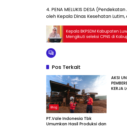
4. PENA MELUKIS DESA (Pendekatan 
oleh Kepala Dinas Kesehatan Lutim,
Kepala BKPSDM Kabupaten Luw
Mengikuti seleksi CPNS di Kab
Pos Terkait
AKSI U
PEMBER
KERJA 
CERIA 
Blog
PT.Vale Indonesia Tbk
Umumkan Hasil Produksi dan