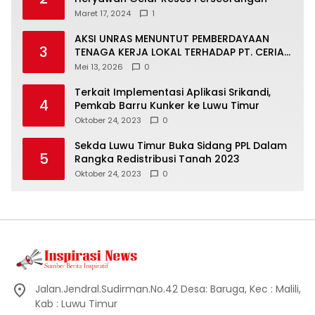
Maret 17, 2024
1
AKSI UNRAS MENUNTUT PEMBERDAYAAN
3
TENAGA KERJA LOKAL TERHADAP PT. CERIA
NUGRAHA LESTARI
Mei 13, 2026
0
Terkait Implementasi Aplikasi Srikandi,
4
Pemkab Barru Kunker ke Luwu Timur
Oktober 24, 2023
0
Sekda Luwu Timur Buka Sidang PPL Dalam
5
Rangka Redistribusi Tanah 2023
Oktober 24, 2023
0
Jalan.Jendral.Sudirman.No.42 Desa: Baruga, Kec : Malili,
Kab : Luwu Timur