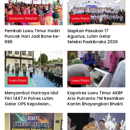
Sulawesi Selatan
Luwu Raya
Pemkab Luwu Timur Hadiri
Siapkan Pasukan 17
Puncak Hari Jadi Bone ke-
Agustus, Lutim Gelar
696
Seleksi Paskibraka 2026
Luwu Raya
Luwu Raya
Menyambut Hariraya Idul
Kapolres Luwu Timur AKBP
Fitri 1447.H Polres Lutim
Ario Putranto TM Resmikan
Gelar OPS Kepolisian
Kantin Bhayangkari Bhakti
Terpusat Ketupat 2026