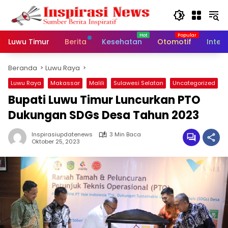
Langsung
ke
konten
Luwu Timur
Berita
Kesehatan
Otomotif
Inter
Beranda
Luwu Raya
Luwu Raya
Makassar
Malili
Sulawesi Selatan
Uncategorized
Bupati Luwu Timur Luncurkan PTO
Dukungan SDGs Desa Tahun 2023
Inspirasiupdatenews
3 Min Baca
Oktober 25, 2023