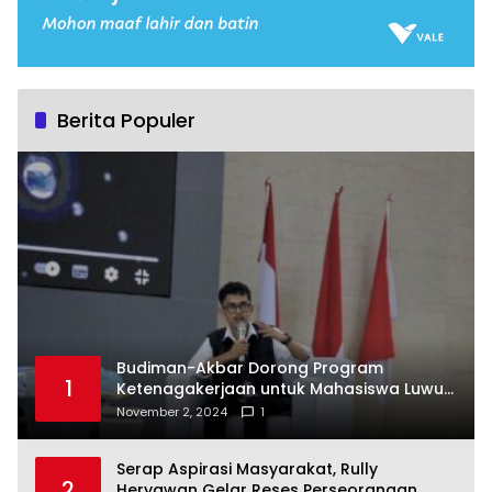
Berita Populer
Budiman-Akbar Dorong Program
1
Ketenagakerjaan untuk Mahasiswa Luwu
Timur, Juru Bicara: Ini Peluang Nyata bagi
November 2, 2024
1
Generasi Muda
Serap Aspirasi Masyarakat, Rully
2
Heryawan Gelar Reses Perseorangan