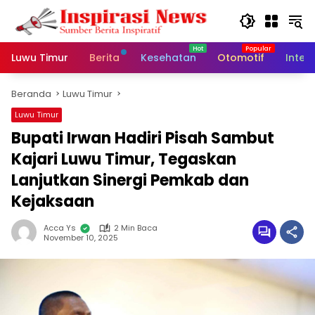
Langsung
ke
konten
Luwu Timur
Berita
Kesehatan
Otomotif
Inter
Beranda
Luwu Timur
Luwu Timur
Bupati Irwan Hadiri Pisah Sambut
Kajari Luwu Timur, Tegaskan
Lanjutkan Sinergi Pemkab dan
Kejaksaan
Acca Ys
2 Min Baca
November 10, 2025