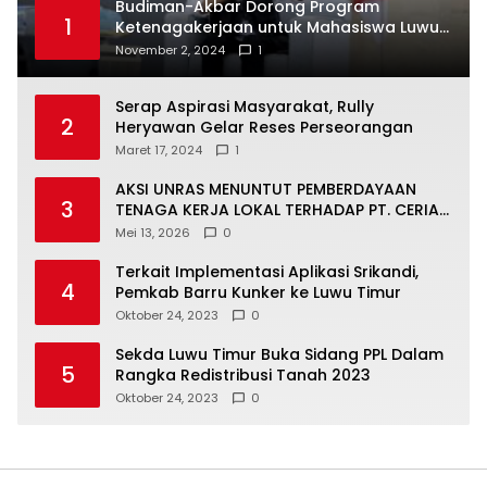
Budiman-Akbar Dorong Program
1
Ketenagakerjaan untuk Mahasiswa Luwu
Timur, Juru Bicara: Ini Peluang Nyata bagi
November 2, 2024
1
Generasi Muda
Serap Aspirasi Masyarakat, Rully
2
Heryawan Gelar Reses Perseorangan
Maret 17, 2024
1
AKSI UNRAS MENUNTUT PEMBERDAYAAN
3
TENAGA KERJA LOKAL TERHADAP PT. CERIA
NUGRAHA LESTARI
Mei 13, 2026
0
Terkait Implementasi Aplikasi Srikandi,
4
Pemkab Barru Kunker ke Luwu Timur
Oktober 24, 2023
0
Sekda Luwu Timur Buka Sidang PPL Dalam
5
Rangka Redistribusi Tanah 2023
Oktober 24, 2023
0