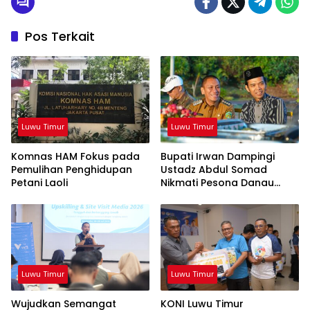
Alam & Manusia
Pos Terkait
Luwu Timur
Luwu Timur
Komnas HAM Fokus pada
Bupati Irwan Dampingi
Pemulihan Penghidupan
Ustadz Abdul Somad
Petani Laoli
Nikmati Pesona Danau
Matano
Luwu Timur
Luwu Timur
Wujudkan Semangat
KONI Luwu Timur