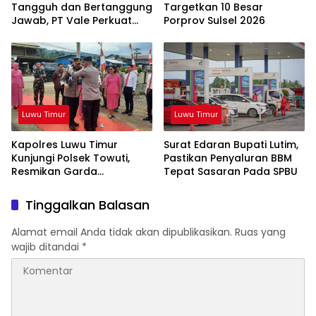
Tangguh dan Bertanggung
Targetkan 10 Besar
Jawab, PT Vale Perkuat
Porprov Sulsel 2026
Ekosistem Informasi Publik
yang Kredibel
Luwu Timur
Luwu Timur
Kapolres Luwu Timur
Surat Edaran Bupati Lutim,
Kunjungi Polsek Towuti,
Pastikan Penyaluran BBM
Resmikan Garda
Tepat Sasaran Pada SPBU
Kamtibmas dan Posko di
Desa Timampu
Tinggalkan Balasan
Alamat email Anda tidak akan dipublikasikan.
Ruas yang
wajib ditandai
*