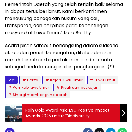
Pemerintah Daerah yang telah terjalin baik selama
ini dapat terus berlanjut. Kami berkomitmen
mendukung penegakan hukum yang adil,
transparan, dan berpihak pada kepentingan
masyarakat Luwu Timur,” kata Berthy.
Acara pisah sambut berlangsung dalam suasana
akrab dan penuh kehangatan, ditutup dengan
ramah tamah serta pertukaran cenderamata
sebagai tanda kenangan dan penghargaan. (*)
Tag:
Berita
Kejari Luwu Timur
Luwu Timur
Pemkab luwu timur
Pisah sambut kajari
Sinergi membangun daerah
Raih Gold Award Asia ESG Positive Impact
Awards 2025 untuk “Biodiversity
Conservation”, PT Vale Indonesia Jadi
Pelopor Pertambangan yang Memelihara