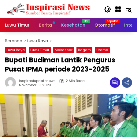
Langsung
ke
konten
Luwu Timur
Berita
Kesehatan
Otomotif
Inter
Beranda
Luwu Raya
Luwu Raya
Luwu Timur
Makassar
Ragam
Utama
Bupati Budiman Lantik Pengurus
Pusat IPMA periode 2023-2025
Inspirasiupdatenews
2 Min Baca
November 19, 2023