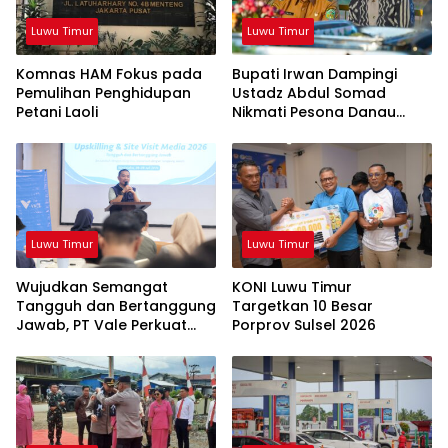
Luwu Timur
Luwu Timur
Komnas HAM Fokus pada
Bupati Irwan Dampingi
Pemulihan Penghidupan
Ustadz Abdul Somad
Petani Laoli
Nikmati Pesona Danau
Matano
Luwu Timur
Luwu Timur
Wujudkan Semangat
KONI Luwu Timur
Tangguh dan Bertanggung
Targetkan 10 Besar
Jawab, PT Vale Perkuat
Porprov Sulsel 2026
Ekosistem Informasi Publik
yang Kredibel