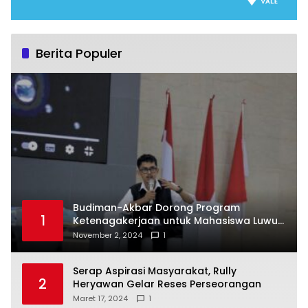
Berita Populer
Budiman-Akbar Dorong Program
1
Ketenagakerjaan untuk Mahasiswa Luwu
Timur, Juru Bicara: Ini Peluang Nyata bagi
November 2, 2024
1
Generasi Muda
Serap Aspirasi Masyarakat, Rully
2
Heryawan Gelar Reses Perseorangan
Maret 17, 2024
1