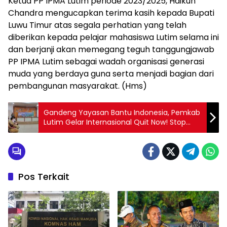
Ketua PP IPMA Lutim periode 2023/2025, Haikun
Chandra mengucapkan terima kasih kepada Bupati
Luwu Timur atas segala perhatian yang telah
diberikan kepada pelajar mahasiswa Lutim selama ini
dan berjanji akan memegang teguh tanggungjawab
PP IPMA Lutim sebagai wadah organisasi generasi
muda yang berdaya guna serta menjadi bagian dari
pembangunan masyarakat. (Hms)
Gandeng Yayasan Bantu Indonesia, Pemkab
Lutim Gelar Internasional Quit Now! Stop
Smoking Program
Pos Terkait