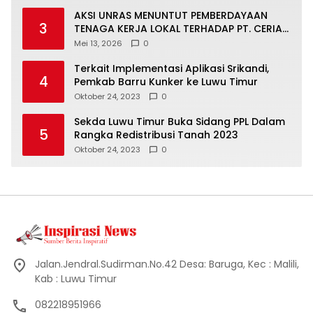
AKSI UNRAS MENUNTUT PEMBERDAYAAN
3
TENAGA KERJA LOKAL TERHADAP PT. CERIA
NUGRAHA LESTARI
Mei 13, 2026
0
Terkait Implementasi Aplikasi Srikandi,
4
Pemkab Barru Kunker ke Luwu Timur
Oktober 24, 2023
0
Sekda Luwu Timur Buka Sidang PPL Dalam
5
Rangka Redistribusi Tanah 2023
Oktober 24, 2023
0
Jalan.Jendral.Sudirman.No.42 Desa: Baruga, Kec : Malili,
Kab : Luwu Timur
082218951966