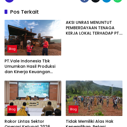
Pos Terkait
AKSI UNRAS MENUNTUT
PEMBERDAYAAN TENAGA
KERJA LOKAL TERHADAP PT.
CERIA NUGRAHA LESTARI
Blog
PT.Vale Indonesia Tbk
Umumkan Hasil Produksi
dan Kinerja Keuangan
Triwulan Dua Tahun 2026
Blog
Blog
Rakor Lintas Sektor
Tidak Memiliki Alas Hak
Operasi Ketupat 2026
Kepemilikan, Petani