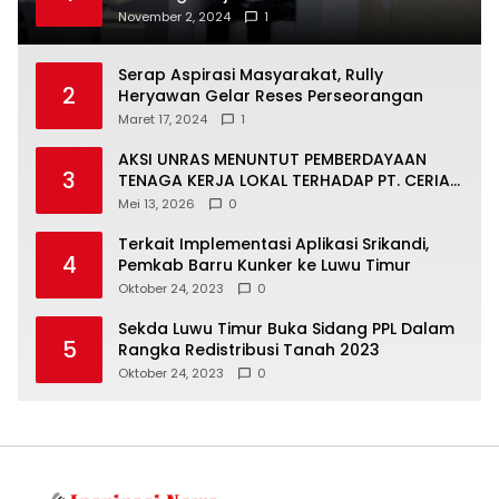
Timur, Juru Bicara: Ini Peluang Nyata bagi
November 2, 2024
1
Generasi Muda
Serap Aspirasi Masyarakat, Rully
2
Heryawan Gelar Reses Perseorangan
Maret 17, 2024
1
AKSI UNRAS MENUNTUT PEMBERDAYAAN
3
TENAGA KERJA LOKAL TERHADAP PT. CERIA
NUGRAHA LESTARI
Mei 13, 2026
0
Terkait Implementasi Aplikasi Srikandi,
4
Pemkab Barru Kunker ke Luwu Timur
Oktober 24, 2023
0
Sekda Luwu Timur Buka Sidang PPL Dalam
5
Rangka Redistribusi Tanah 2023
Oktober 24, 2023
0