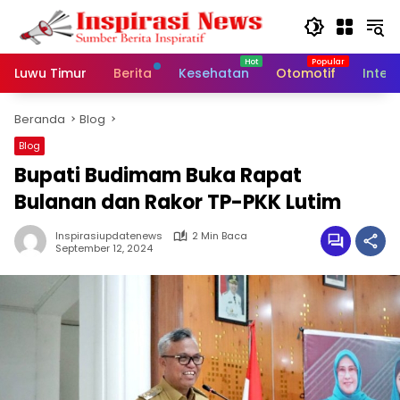
Langsung
ke
konten
Luwu Timur
Berita
Kesehatan
Otomotif
Inter
Beranda
Blog
Blog
Bupati Budimam Buka Rapat
Bulanan dan Rakor TP-PKK Lutim
Inspirasiupdatenews
2 Min Baca
September 12, 2024