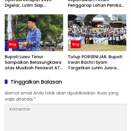
Digelar, Lutim Siap
Penggarap Lahan Pemkab
Amankan Arus Mudik
Lutim Tidak Dapatkan
Lebaran
Ganti Rugi Tanah
Blog
Blog
Bupati Luwu Timur
Tutup PORSENIJAR, Bupati
Sampaikan Belasungkawa
Irwan Bachri Syam
atas Musibah Pesawat ATR
Targetkan Lutim Juara
42-500
Umum di Provinsi
Tinggalkan Balasan
Alamat email Anda tidak akan dipublikasikan.
Ruas yang
wajib ditandai
*