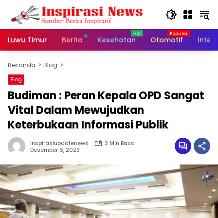
Langsung
ke
konten
Luwu Timur
Berita
Kesehatan
Otomotif
Inter
Beranda
Blog
Blog
Budiman : Peran Kepala OPD Sangat
Vital Dalam Mewujudkan
Keterbukaan Informasi Publik
Inspirasiupdatenews
2 Min Baca
Desember 6, 2023