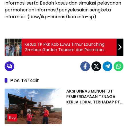
informasi serta Bedah kasus dan simulasi pelayanan
permohonan informasi/penyelesaian sengketa
informasi. (dew/ikp-humas/kominfo-sp)
Ketua TP PKK Kab Luwu Timur Launching
Grmbae Garden Tourism dan Resmikan
Bangunan Green House Gembar
Pos Terkait
AKSI UNRAS MENUNTUT
PEMBERDAYAAN TENAGA
KERJA LOKAL TERHADAP PT.
CERIA NUGRAHA LESTARI
Blog