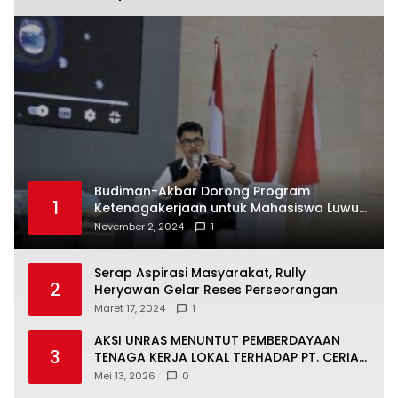
Budiman-Akbar Dorong Program
1
Ketenagakerjaan untuk Mahasiswa Luwu
Timur, Juru Bicara: Ini Peluang Nyata bagi
November 2, 2024
1
Generasi Muda
Serap Aspirasi Masyarakat, Rully
2
Heryawan Gelar Reses Perseorangan
Maret 17, 2024
1
AKSI UNRAS MENUNTUT PEMBERDAYAAN
3
TENAGA KERJA LOKAL TERHADAP PT. CERIA
NUGRAHA LESTARI
Mei 13, 2026
0