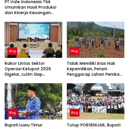
PT.Vale Indonesia Tbk
Umumkan Hasil Produksi
dan Kinerja Keuangan
Triwulan Dua Tahun 2026
Blog
Blog
Rakor Lintas Sektor
Tidak Memiliki Alas Hak
Operasi Ketupat 2026
Kepemilikan, Petani
Digelar, Lutim Siap
Penggarap Lahan Pemkab
Amankan Arus Mudik
Lutim Tidak Dapatkan
Lebaran
Ganti Rugi Tanah
Blog
Blog
Bupati Luwu Timur
Tutup PORSENIJAR, Bupati