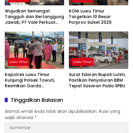
Wujudkan Semangat
KONI Luwu Timur
Tangguh dan Bertanggung
Targetkan 10 Besar
Jawab, PT Vale Perkuat
Porprov Sulsel 2026
Ekosistem Informasi Publik
yang Kredibel
Luwu Timur
Luwu Timur
Kapolres Luwu Timur
Surat Edaran Bupati Lutim,
Kunjungi Polsek Towuti,
Pastikan Penyaluran BBM
Resmikan Garda
Tepat Sasaran Pada SPBU
Kamtibmas dan Posko di
Desa Timampu
Tinggalkan Balasan
Alamat email Anda tidak akan dipublikasikan.
Ruas yang
wajib ditandai
*