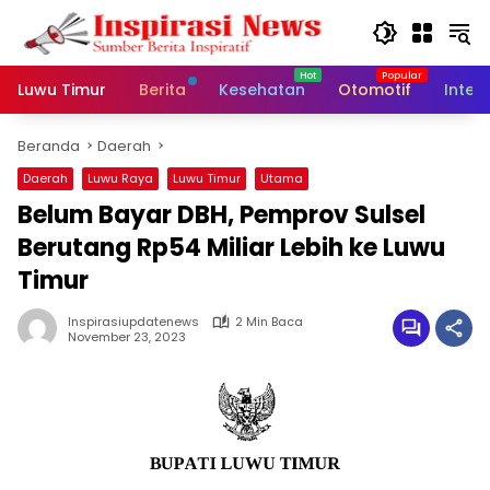
Langsung
ke
konten
Luwu Timur
Berita
Kesehatan
Otomotif
Inter
Beranda
Daerah
Daerah
Luwu Raya
Luwu Timur
Utama
Belum Bayar DBH, Pemprov Sulsel
Berutang Rp54 Miliar Lebih ke Luwu
Timur
Inspirasiupdatenews
2 Min Baca
November 23, 2023