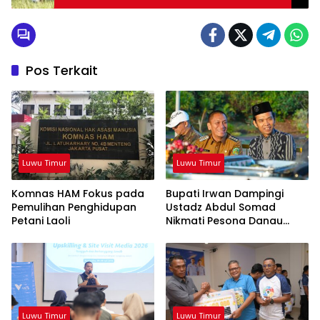
Pos Terkait
Luwu Timur
Luwu Timur
Komnas HAM Fokus pada
Bupati Irwan Dampingi
Pemulihan Penghidupan
Ustadz Abdul Somad
Petani Laoli
Nikmati Pesona Danau
Matano
Luwu Timur
Luwu Timur