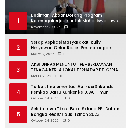
Budiman-Akbar Dorong Program
1
Ketenagakerjaan untuk Mahasiswa Luwu
Timur, Juru Bicara: Ini Peluang Nyata bagi
November 2, 2024
1
Generasi Muda
Serap Aspirasi Masyarakat, Rully
2
Heryawan Gelar Reses Perseorangan
Maret 17, 2024
1
AKSI UNRAS MENUNTUT PEMBERDAYAAN
3
TENAGA KERJA LOKAL TERHADAP PT. CERIA
NUGRAHA LESTARI
Mei 13, 2026
0
Terkait Implementasi Aplikasi Srikandi,
4
Pemkab Barru Kunker ke Luwu Timur
Oktober 24, 2023
0
Sekda Luwu Timur Buka Sidang PPL Dalam
5
Rangka Redistribusi Tanah 2023
Oktober 24, 2023
0